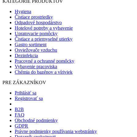
KATEGÓRIE PRODUKTOV
Hygiena
Čistiace prostriedky
Odpadové hospodárstvo
Hotelové potreby a vybavenie
Upratovacie pomôcky
Čistiace a priemyselné utierky
Gastro sortiment
Osviežovače vzduchu
Dezinfekcia
Pracovné a ochranné pomôcky
Vybavenie pracoviska
Chémia do bazénov a víriviek
PRE ZÁKAZNÍKOV
Prihlásiť sa
Registrovať sa
B2B
FAQ
Obchodné podmienky
GDPR
Právne podmienky používania webstránky
Dotazník spokojnosti