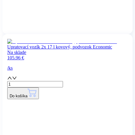
Upratovací vozík 2x 17 l kovový, podvozok Economic
Na sklade
105.96
€
/
ks
Do košíka