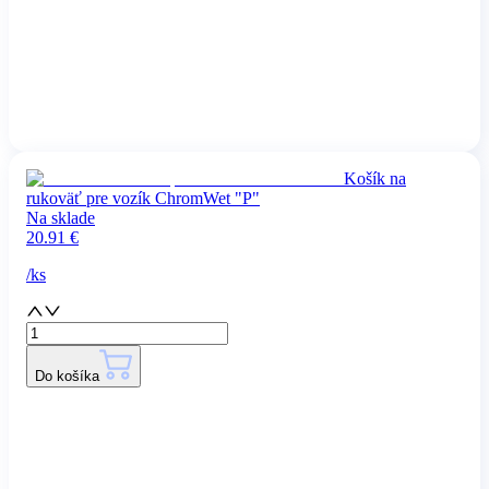
Košík na
rukoväť pre vozík ChromWet "P"
Na sklade
20.91
€
/
ks
Do košíka