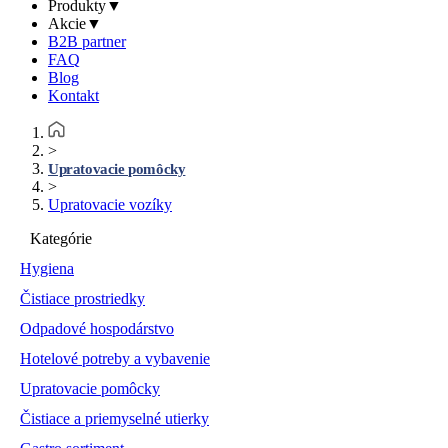
Produkty
▼
Akcie
▼
B2B partner
FAQ
Blog
Kontakt
>
Upratovacie pomôcky
>
Upratovacie vozíky
Kategórie
Hygiena
Čistiace prostriedky
Odpadové hospodárstvo
Hotelové potreby a vybavenie
Upratovacie pomôcky
Čistiace a priemyselné utierky