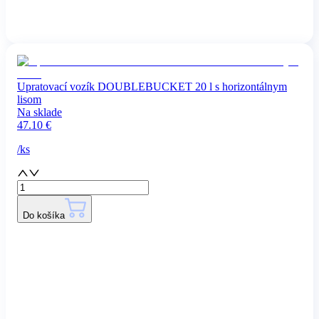
Upratovací vozík DOUBLEBUCKET 20 l s horizontálnym
lisom
Na sklade
47.10
€
/
ks
Do košíka