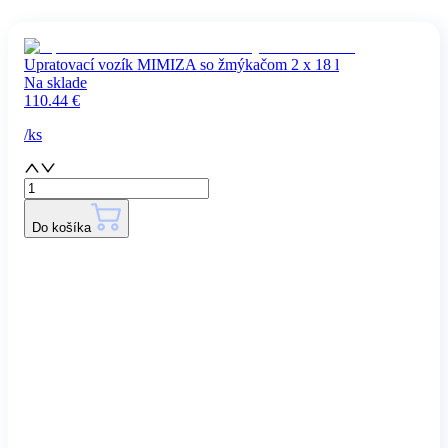
Upratovací vozík MIMIZA so žmýkačom 2 x 18 l
Na sklade
110.44
€
/
ks
Do košíka