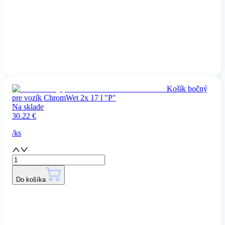
Košík bočný
pre vozík ChromWet 2x 17 l "P"
Na sklade
30.22
€
/
ks
Do košíka