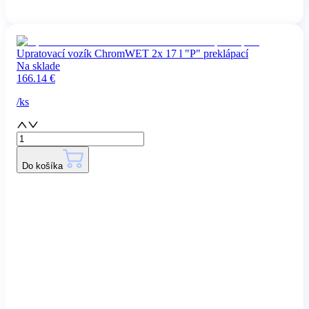
Upratovací vozík ChromWET 2x 17 l "P" preklápací
Na sklade
166.14
€
/
ks
Do košíka