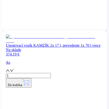
Upratovací vozík KAMZÍK 2x 17 l, prevedenie 1x 70 l vrece
Na sklade
374.19
€
/
ks
Do košíka