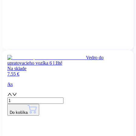
Vedro do
upratovacieho vozíka 6 l žlté
Na sklade
7.55
€
/
ks
Do košíka