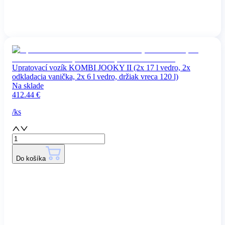
Upratovací vozík KOMBI JOOKY II (2x 17 l vedro, 2x
odkladacia vanička, 2x 6 l vedro, držiak vreca 120 l)
Na sklade
412.44
€
/
ks
Do košíka