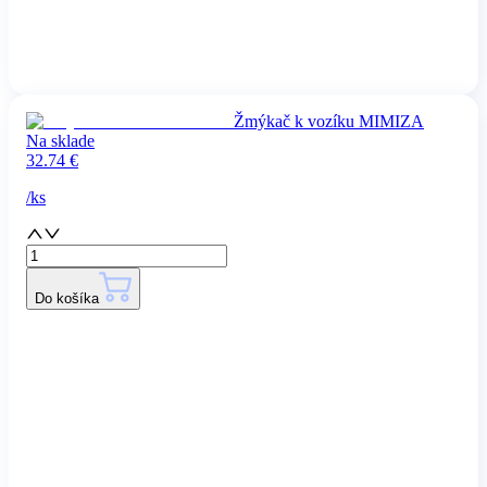
Žmýkač k vozíku MIMIZA
Na sklade
32.74
€
/
ks
Do košíka