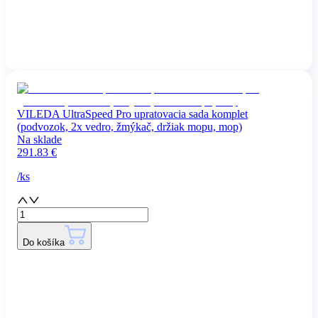
VILEDA UltraSpeed Pro upratovacia sada komplet
(podvozok, 2x vedro, žmýkač, držiak mopu, mop)
Na sklade
291.83
€
/
ks
Do košíka