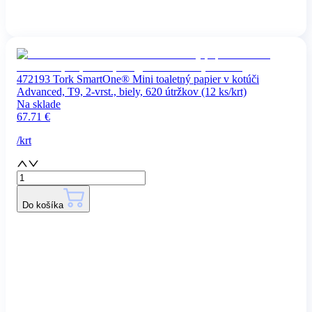
472193 Tork SmartOne® Mini toaletný papier v kotúči
Advanced, T9, 2-vrst., biely, 620 útržkov (12 ks/krt)
Na sklade
67.71
€
/
krt
Do košíka