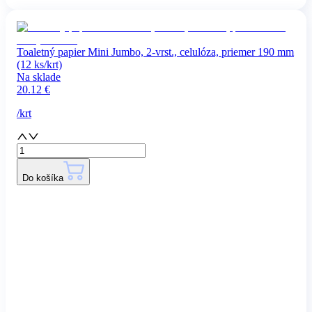
Toaletný papier Mini Jumbo, 2-vrst., celulóza, priemer 190 mm
(12 ks/krt)
Na sklade
20.12
€
/
krt
Do košíka