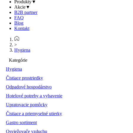
Produkty
▼
Akcie
▼
B2B partner
FAQ
Blog
Kontakt
>
Hygiena
Kategórie
Hygiena
Čistiace prostriedky
Odpadové hospodárstvo
Hotelové potreby a vybavenie
Upratovacie pomôcky
Čistiace a priemyselné utierky
Gastro sortiment
Osviežovače vzduchu