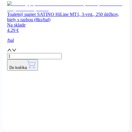
Toaletný papier SATINO HiLine MT1, 3-vrst., 250 útržkov,
biely s razbou (8ks/bal)
Na sklade
4.29
€
/
bal
Do košíka