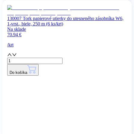
130007 Tork papierové utierky do utesneného zásobníka W6,
1-vrst., biele, 250 m (6 ks/krt)
Na sklade
70.94
€
/
krt
Do košíka