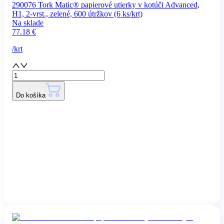
290076 Tork Matic® papierové utierky v kotúči Advanced,
H1, 2-vrst., zelené, 600 útržkov (6 ks/krt)
Na sklade
77.18
€
/
krt
Do košíka