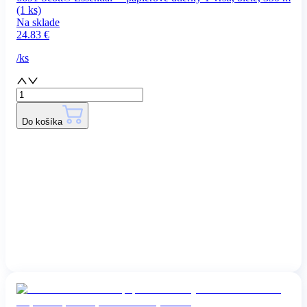
(1 ks)
Na sklade
24.83
€
/
ks
Do košíka