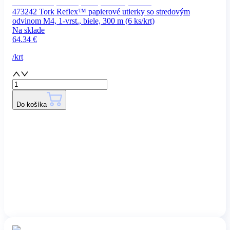
473242 Tork Reflex™ papierové utierky so stredovým
odvinom M4, 1-vrst., biele, 300 m (6 ks/krt)
Na sklade
64.34
€
/
krt
Do košíka