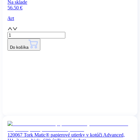
Na sklade
56.50
€
/
krt
Do košíka
120067 Tork Matic® papierové utierky v kotúči Advanced,