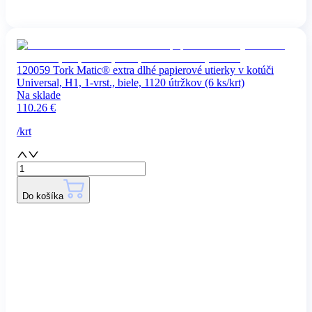
120059 Tork Matic® extra dlhé papierové utierky v kotúči
Universal, H1, 1-vrst., biele, 1120 útržkov (6 ks/krt)
Na sklade
110.26
€
/
krt
Do košíka