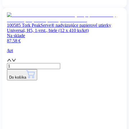
100585 Tork PeakServe® nadväzujúce papierové utierky
Universal, H5, 1-vrst., biele (12 x 410 ks/krt)
Na sklade
87.58
€
/
krt
Do košíka