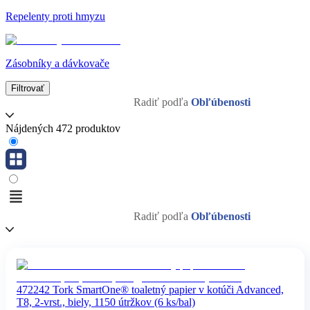
Repelenty proti hmyzu
Zásobníky a dávkovače
Filtrovať
Radiť podľa
Obľúbenosti
Nájdených 472 produktov
Radiť podľa
Obľúbenosti
472242 Tork SmartOne® toaletný papier v kotúči Advanced,
T8, 2-vrst., biely, 1150 útržkov (6 ks/bal)