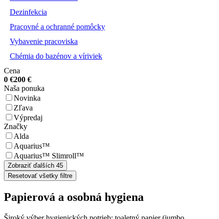
Dezinfekcia
Pracovné a ochranné pomôcky
Vybavenie pracoviska
Chémia do bazénov a víriviek
Cena
0
€
200
€
Naša ponuka
Novinka
Zľava
Výpredaj
Značky
Alda
Aquarius™
Aquarius™ Slimroll™
Zobraziť ďalších 45
Resetovať všetky filtre
Papierová a osobná hygiena
Široký výber hygienických potrieb: toaletný papier (jumbo,