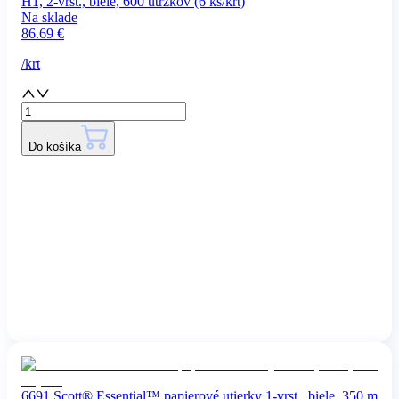
H1, 2-vrst., biele, 600 útržkov (6 ks/krt)
Na sklade
86.69
€
/
krt
Do košíka
6691 Scott® Essential™ papierové utierky 1-vrst., biele, 350 m