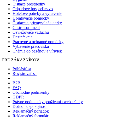
Čistiace prostriedky
Odpadové hospodárstvo
Hotelové potreby a vybavenie
Upratovacie pomôcky
Čistiace a priemyselné utierky
Gastro sortiment
Osviežovače vzduchu
Dezinfekcia
Pracovné a ochranné pomôcky
Vybavenie pracoviska
Chémia do bazénov a víriviek
PRE ZÁKAZNÍKOV
Prihlásiť sa
Registrovať sa
B2B
FAQ
Obchodné podmienky
GDPR
Právne podmienky používania webstránky
Dotazník spokojnosti
Reklamačný poriadok
Reklamačný formulár