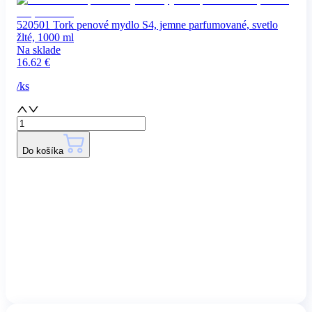
520501 Tork penové mydlo S4, jemne parfumované, svetlo
žlté, 1000 ml
Na sklade
16.62
€
/
ks
Do košíka