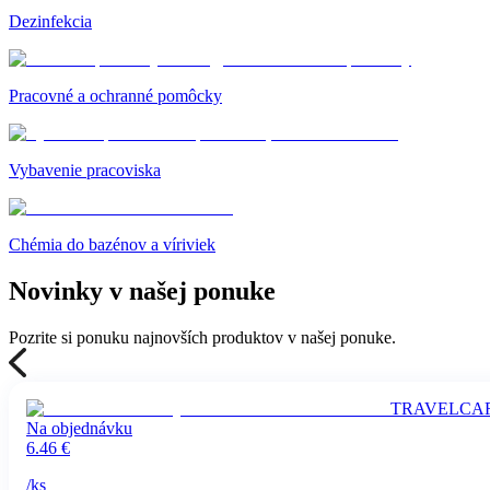
Dezinfekcia
Pracovné a ochranné pomôcky
Vybavenie pracoviska
Chémia do bazénov a víriviek
Novinky v našej ponuke
Pozrite si ponuku najnovších produktov v našej ponuke.
TRAVELCARE h
Na objednávku
6.46
€
/
ks