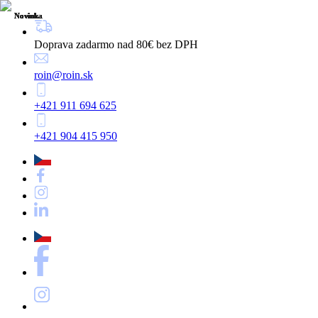
Novinka
Novinka
Novinka
Novinka
Novinka
Novinka
Novinka
Novinka
Novinka
Novinka
Novinka
Novinka
Doprava zadarmo nad 80€ bez DPH
roin@roin.sk
+421 911 694 625
+421 904 415 950