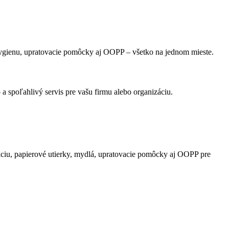
ú hygienu, upratovacie pomôcky aj OOPP – všetko na jednom mieste.
a spoľahlivý servis pre vašu firmu alebo organizáciu.
fekciu, papierové utierky, mydlá, upratovacie pomôcky aj OOPP pre