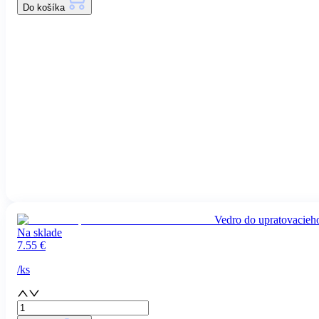
Do košíka
Vedro do upratovacieho
Na sklade
7.55
€
/
ks