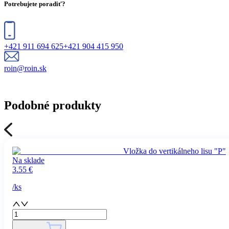
Potrebujete poradiť?
+421 911 694 625
+421 904 415 950
roin@roin.sk
Podobné produkty
Vložka do vertikálneho lisu "P"
Na sklade
3.55
€
/
ks