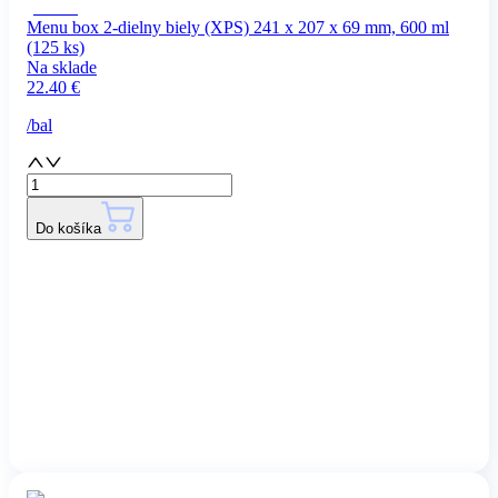
Menu box 2-dielny biely (XPS) 241 x 207 x 69 mm, 600 ml
(125 ks)
Na sklade
22.40
€
/
bal
Do košíka