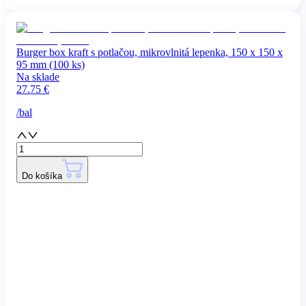
Burger box kraft s potlačou, mikrovlnitá lepenka, 150 x 150 x
95 mm (100 ks)
Na sklade
27.75
€
/
bal
Do košíka