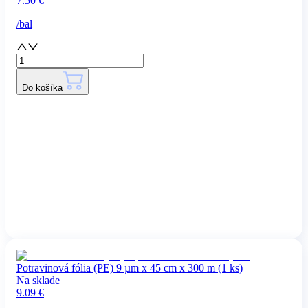
7.50
€
/
bal
Do košíka
Potravinová fólia (PE) 9 µm x 45 cm x 300 m (1 ks)
Na sklade
9.09
€