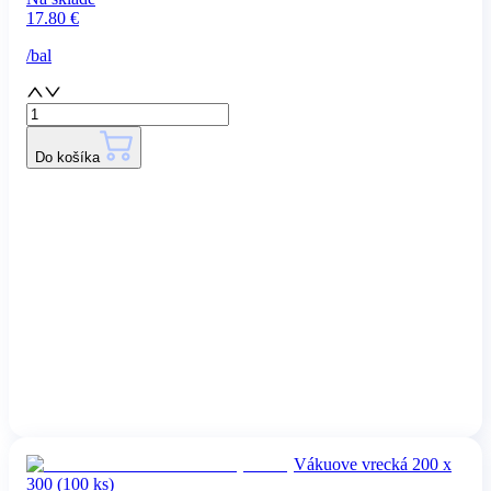
17.80
€
/
bal
Do košíka
Vákuove vrecká 200 x
300 (100 ks)