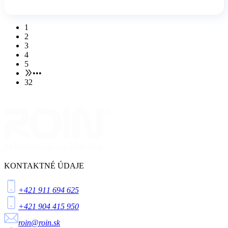
1
2
3
4
5
•••
32
KONTAKTNÉ ÚDAJE
+421 911 694 625
+421 904 415 950
roin@roin.sk