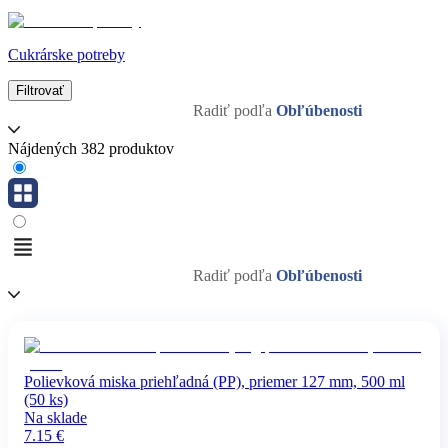
Cukrárske potreby
Filtrovať
Radiť podľa
Obľúbenosti
Nájdených 382 produktov
Radiť podľa
Obľúbenosti
Polievková miska priehľadná (PP), priemer 127 mm, 500 ml
(50 ks)
Na sklade
7.15
€