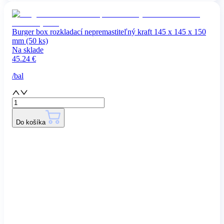
Burger box rozkladací nepremastiteľný kraft 145 x 145 x 150
mm (50 ks)
Na sklade
45.24
€
/
bal
Do košíka