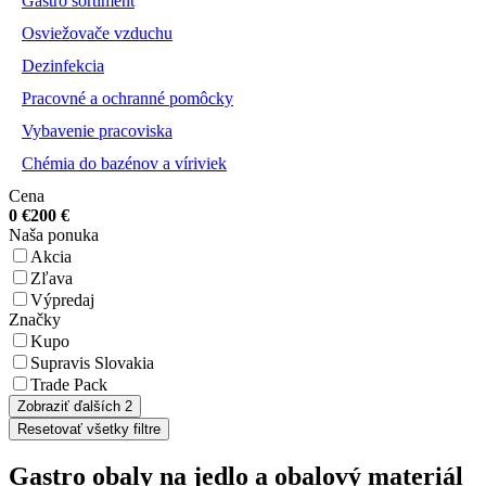
Gastro sortiment
Osviežovače vzduchu
Dezinfekcia
Pracovné a ochranné pomôcky
Vybavenie pracoviska
Chémia do bazénov a víriviek
Cena
0
€
200
€
Naša ponuka
Akcia
Zľava
Výpredaj
Značky
Kupo
Supravis Slovakia
Trade Pack
Zobraziť ďalších 2
Resetovať všetky filtre
Gastro obaly na jedlo a obalový materiál