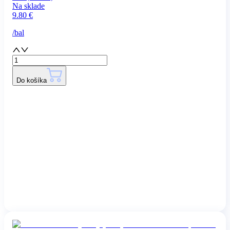
Na sklade
9.80
€
/
bal
Do košíka