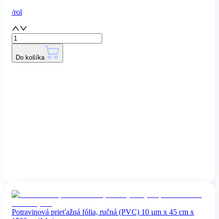
/
rol
Do košíka
Potravinová prieťažná fólia, ručná (PVC) 10 µm x 45 cm x