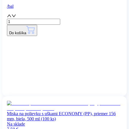
/
bal
Do košíka
Miska na polievku s uškami ECONOMY (PP), priemer 156
mm, biela, 500 ml (100 ks)
Na sklade