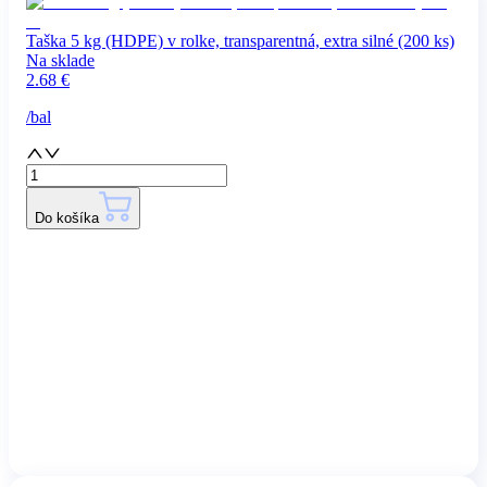
Taška 5 kg (HDPE) v rolke, transparentná, extra silné (200 ks)
Na sklade
2.68
€
/
bal
Do košíka