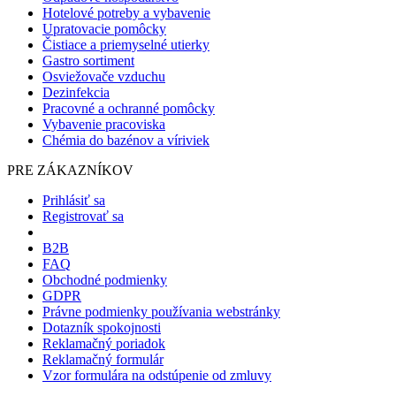
Hotelové potreby a vybavenie
Upratovacie pomôcky
Čistiace a priemyselné utierky
Gastro sortiment
Osviežovače vzduchu
Dezinfekcia
Pracovné a ochranné pomôcky
Vybavenie pracoviska
Chémia do bazénov a víriviek
PRE ZÁKAZNÍKOV
Prihlásiť sa
Registrovať sa
B2B
FAQ
Obchodné podmienky
GDPR
Právne podmienky používania webstránky
Dotazník spokojnosti
Reklamačný poriadok
Reklamačný formulár
Vzor formulára na odstúpenie od zmluvy