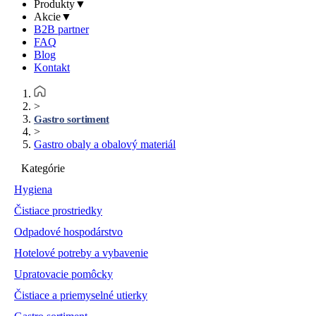
Produkty
▼
Akcie
▼
B2B partner
FAQ
Blog
Kontakt
>
Gastro sortiment
>
Gastro obaly a obalový materiál
Kategórie
Hygiena
Čistiace prostriedky
Odpadové hospodárstvo
Hotelové potreby a vybavenie
Upratovacie pomôcky
Čistiace a priemyselné utierky