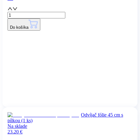
Do košíka
Odvíjač fólie 45 cm s
pílkou (1 ks)
Na sklade
23.20
€