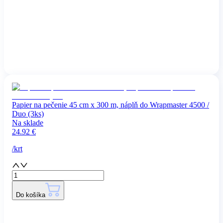
Papier na pečenie 45 cm x 300 m, náplň do Wrapmaster 4500 /
Duo (3ks)
Na sklade
24.92
€
/
krt
Do košíka