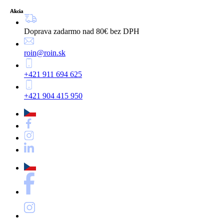
Akcia
Akcia
Akcia
Doprava zadarmo nad 80€ bez DPH
roin@roin.sk
+421 911 694 625
+421 904 415 950