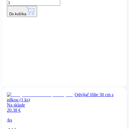
Do košíka
Odvíjač fólie 30 cm s
pílkou (1 ks)
Na sklade
20.38
€
/
ks