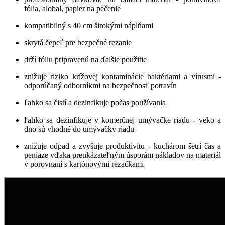
fólia, alobal, papier na pečenie
kompatibilný s 40 cm širokými náplňami
skrytá čepeľ pre bezpečné rezanie
drží fóliu pripravenú na ďalšie použitie
znižuje riziko krížovej kontaminácie baktériami a vírusmi -
odporúčaný odborníkmi na bezpečnosť potravín
ľahko sa čistí a dezinfikuje počas používania
ľahko sa dezinfikuje v komerčnej umývačke riadu - veko a
dno sú vhodné do umývačky riadu
znižuje odpad a zvyšuje produktivitu - kuchárom šetrí čas a
peniaze vďaka preukázateľným úsporám nákladov na materiál
v porovnaní s kartónovými rezačkami