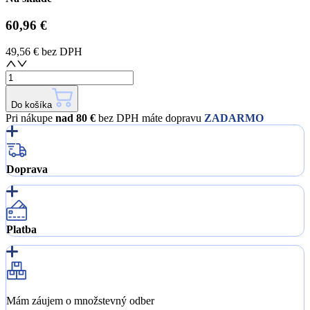
60,96 €
49,56 €
bez DPH
Do košíka
Pri nákupe
nad 80 €
bez DPH máte dopravu
ZADARMO
Doprava
Platba
Mám záujem o množstevný odber