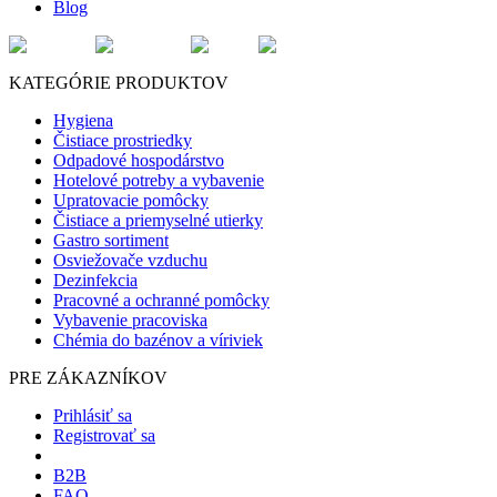
Blog
KATEGÓRIE PRODUKTOV
Hygiena
Čistiace prostriedky
Odpadové hospodárstvo
Hotelové potreby a vybavenie
Upratovacie pomôcky
Čistiace a priemyselné utierky
Gastro sortiment
Osviežovače vzduchu
Dezinfekcia
Pracovné a ochranné pomôcky
Vybavenie pracoviska
Chémia do bazénov a víriviek
PRE ZÁKAZNÍKOV
Prihlásiť sa
Registrovať sa
B2B
FAQ