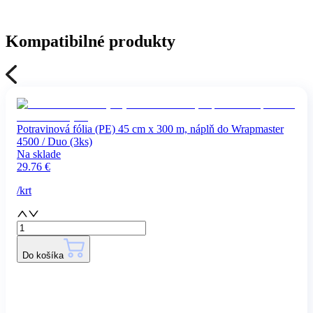
Kompatibilné produkty
Potravinová fólia (PE) 45 cm x 300 m, náplň do Wrapmaster
4500 / Duo (3ks)
Na sklade
29.76
€
/
krt
Do košíka