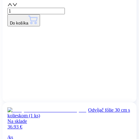
Do košíka
Odvíjač fólie 30 cm s
kolieskom (1 ks)
Na sklade
36.93
€
/
ks