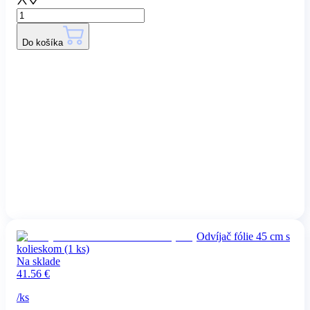
Do košíka
Odvíjač fólie 45 cm s
kolieskom (1 ks)
Na sklade
41.56
€
/
ks