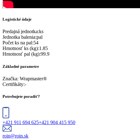
Logistické údaje
Predajná jednotka
:
ks
Jednotka balenia
:
pal
Počet ks na pal
:
54
Hmotnosť ks (kg)
:
1.85
Hmotnosť pal (kg)
:
99.9
Základné parametre
Značka:
Wrapmaster®
Certifikáty
:
-
Potrebujete poradiť?
+421 911 694 625
+421 904 415 950
roin@roin.sk