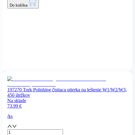
Do košíka
197270 Tork Polishing čistiaca utierka na leštenie W1/W2/W3,
450 útržkov
Na sklade
73.99
€
/
ks