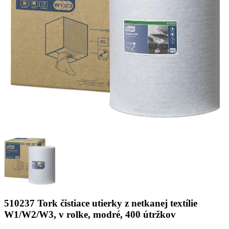
510237 Tork čistiace utierky z netkanej textílie
W1/W2/W3, v rolke, modré, 400 útržkov