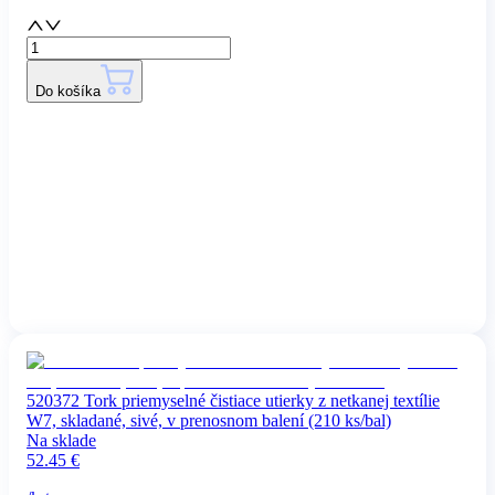
Do košíka
520372 Tork priemyselné čistiace utierky z netkanej textílie
W7, skladané, sivé, v prenosnom balení (210 ks/bal)
Na sklade
52.45
€