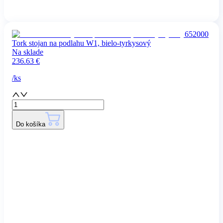
652000
Tork stojan na podlahu W1, bielo-tyrkysový
Na sklade
236.63
€
/
ks
Do košíka