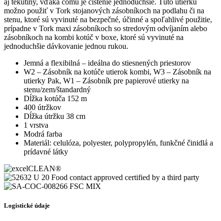
aj tekutiny, vďaka čomu je čistenie jednoduchšie. Túto utierku
možno použiť v Tork stojanových zásobníkoch na podlahu či na
stenu, ktoré sú vyvinuté na bezpečné, účinné a spoľahlivé použitie,
prípadne v Tork maxi zásobníkoch so stredovým odvíjaním alebo
zásobníkoch na kombi kotúč v boxe, ktoré sú vyvinuté na
jednoduchšie dávkovanie jednou rukou.
Jemná a flexibilná – ideálna do stiesnených priestorov
W2 – Zásobník na kotúče utierok kombi, W3 – Zásobník na
utierky Pak, W1 – Zásobník pre papierové utierky na
stenu/zem/štandardný
Dĺžka kotúča 152 m
400 útržkov
Dĺžka útržku 38 cm
1 vrstva
Modrá farba
Materiál: celulóza, polyester, polypropylén, funkčné činidlá a
prídavné látky
Logistické údaje