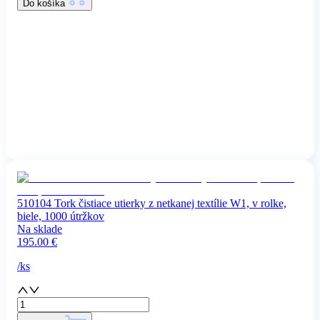
Do košíka
510104 Tork čistiace utierky z netkanej textílie W1, v rolke,
biele, 1000 útržkov
Na sklade
195.00
€
/
ks