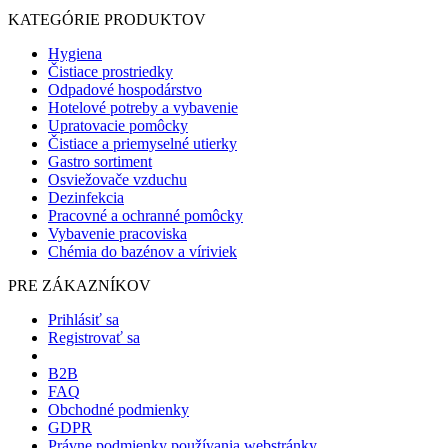
KATEGÓRIE PRODUKTOV
Hygiena
Čistiace prostriedky
Odpadové hospodárstvo
Hotelové potreby a vybavenie
Upratovacie pomôcky
Čistiace a priemyselné utierky
Gastro sortiment
Osviežovače vzduchu
Dezinfekcia
Pracovné a ochranné pomôcky
Vybavenie pracoviska
Chémia do bazénov a víriviek
PRE ZÁKAZNÍKOV
Prihlásiť sa
Registrovať sa
B2B
FAQ
Obchodné podmienky
GDPR
Právne podmienky používania webstránky