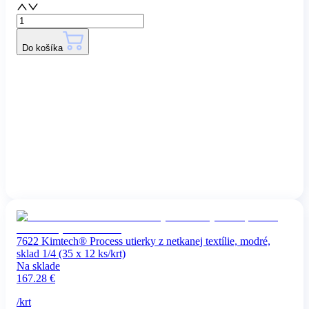
Do košíka
7622 Kimtech® Process utierky z netkanej textílie, modré,
sklad 1/4 (35 x 12 ks/krt)
Na sklade
167.28
€
/
krt