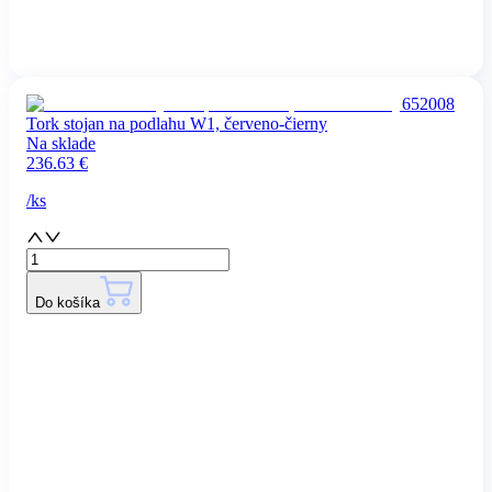
652008
Tork stojan na podlahu W1, červeno-čierny
Na sklade
236.63
€
/
ks
Do košíka