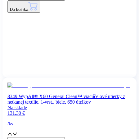
Do košíka
8349 WypAll® X60 General Clean™ viacúčelové utierky z
netkanej textílie, 1-vrst., biele, 650 útržkov
Na sklade
131.30
€
/
ks