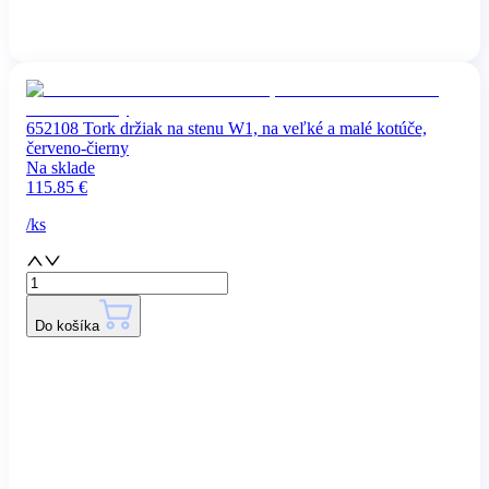
652108 Tork držiak na stenu W1, na veľké a malé kotúče,
červeno-čierny
Na sklade
115.85
€
/
ks
Do košíka