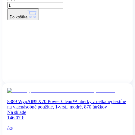
Do košíka
8389 WypAll® X70 Power Clean™ utierky z netkanej textílie
na viacnásobné použitie, 1-vrst., modré, 870 útržkov
Na sklade
146.07
€
/
ks