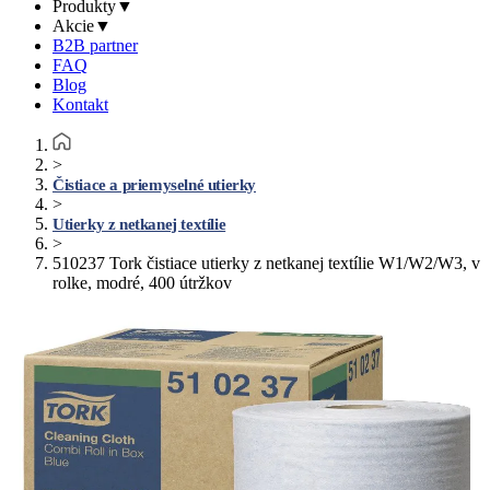
Produkty
▼
Akcie
▼
B2B partner
FAQ
Blog
Kontakt
>
Čistiace a priemyselné utierky
>
Utierky z netkanej textílie
>
510237 Tork čistiace utierky z netkanej textílie W1/W2/W3, v
rolke, modré, 400 útržkov