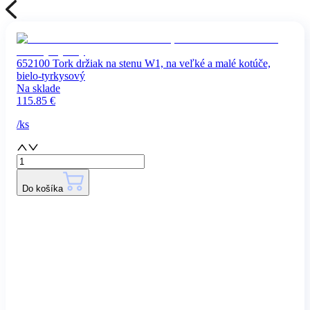
652100 Tork držiak na stenu W1, na veľké a malé kotúče,
bielo-tyrkysový
Na sklade
115.85
€
/
ks
Do košíka