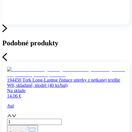
Podobné produkty
194450 Tork Long-Lasting čistiace utierky z netkanej textílie
W8, skladané, modré (40 ks/bal)
Na sklade
14.06
€
/
bal