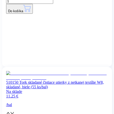
Do košíka
510150 Tork skladané čistiace utierky z netkanej textílie W8,
skladané, biele (55 ks/bal)
Na sklade
11.25
€
/
bal