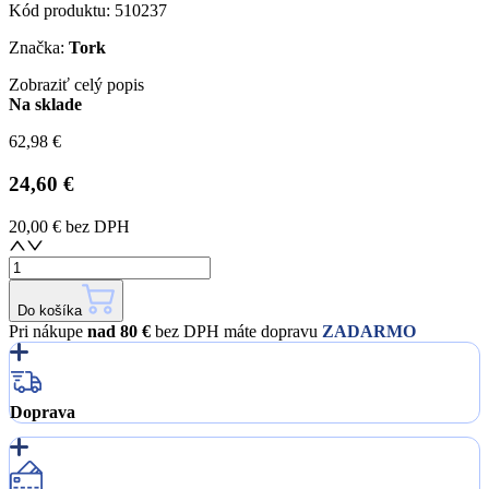
Kód produktu:
510237
Značka:
Tork
Zobraziť celý popis
Na sklade
62,98 €
24,60 €
20,00 €
bez DPH
Do košíka
Pri nákupe
nad 80 €
bez DPH máte dopravu
ZADARMO
Doprava