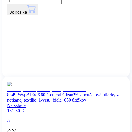
Do košíka
8349 WypAll® X60 General Clean™ viacúčelové utierky z
netkanej textílie, 1-vrst., biele, 650 útržkov
Na sklade
131.30
€
/
ks