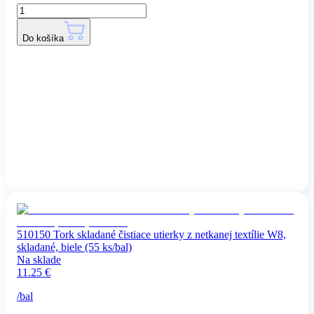
Do košíka
510150 Tork skladané čistiace utierky z netkanej textílie W8,
skladané, biele (55 ks/bal)
Na sklade
11.25
€
/
bal