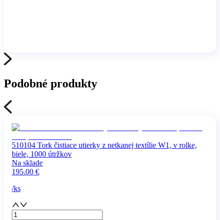
Podobné produkty
510104 Tork čistiace utierky z netkanej textílie W1, v rolke,
biele, 1000 útržkov
Na sklade
195.00
€
/
ks