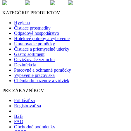
KATEGÓRIE PRODUKTOV
Hygiena
Čistiace prostriedky
Odpadové hospodárstvo
Hotelové potreby a vybavenie
Upratovacie pomôcky
Čistiace a priemyselné utierky
Gastro sortiment
Osviežovače vzduchu
Dezinfekcia
Pracovné a ochranné pomôcky
Vybavenie pracoviska
Chémia do bazénov a víriviek
PRE ZÁKAZNÍKOV
Prihlásiť sa
Registrovať sa
B2B
FAQ
Obchodné podmienky