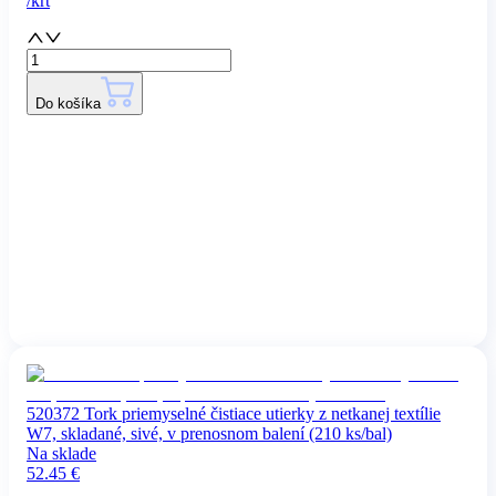
/
krt
Do košíka
520372 Tork priemyselné čistiace utierky z netkanej textílie
W7, skladané, sivé, v prenosnom balení (210 ks/bal)
Na sklade
52.45
€