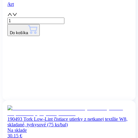
/
krt
Do košíka
190493 Tork Low-Lint čistiace utierky z netkanej textílie W8,
skladané, tyrkysové (75 ks/bal)
Na sklade
30.15
€