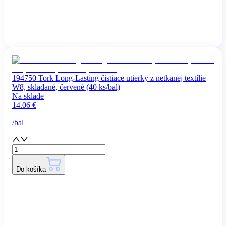
194750 Tork Long-Lasting čistiace utierky z netkanej textílie
W8, skladané, červené (40 ks/bal)
Na sklade
14.06
€
/
bal
Do košíka