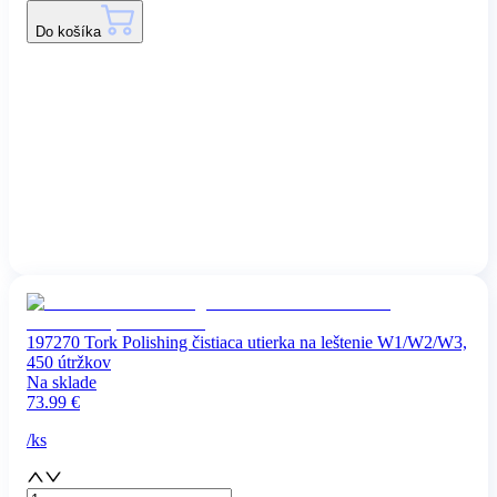
Do košíka
197270 Tork Polishing čistiaca utierka na leštenie W1/W2/W3,
450 útržkov
Na sklade
73.99
€
/
ks