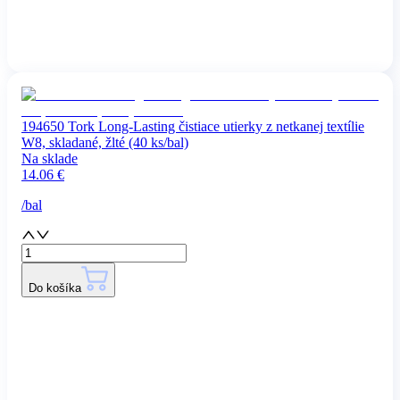
194650 Tork Long-Lasting čistiace utierky z netkanej textílie
W8, skladané, žlté (40 ks/bal)
Na sklade
14.06
€
/
bal
Do košíka