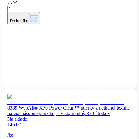
Do košíka
8389 WypAll® X70 Power Clean™ utierky z netkanej textílie
na viacnásobné použitie, 1-vrst., modré, 870 útržkov
Na sklade
146.07
€
/
ks