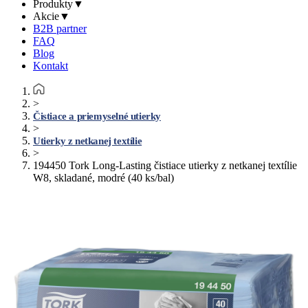
Produkty
▼
Akcie
▼
B2B partner
FAQ
Blog
Kontakt
>
Čistiace a priemyselné utierky
>
Utierky z netkanej textílie
>
194450 Tork Long-Lasting čistiace utierky z netkanej textílie
W8, skladané, modré (40 ks/bal)