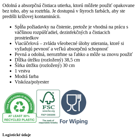
Odolná a absorpčná čistiaca utierka, ktorú môžete použiť opakovane
bez toho, aby sa roztrhla. Je dostupná v štyroch farbách, aby ste
predišli krížovej kontaminácii.
Spĺňa požiadavky na čistenie, pretože je vhodná na prácu s
väčšinou rozpúšťadiel, dezinfekčných a čistiacich
prostriedkov
Viacúčelová – zvláda všeobecné úlohy utierania, ktoré si
vyžadujú pevnosť a veľkú absorpčnú schopnosť
Pevná a odolná, neroztrhne sa ľahko a môže sa znovu použiť
Dĺžka útržku (rozložený) 38,5 cm
Šírka útržku (rozložený) 30 cm
1 vrstva
Modrá farba
Viskóza/polyester
Logistické údaje