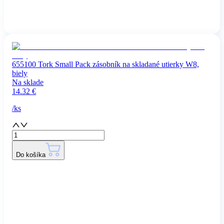
655100 Tork Small Pack zásobník na skladané utierky W8,
biely
Na sklade
14.32
€
/
ks
Do košíka