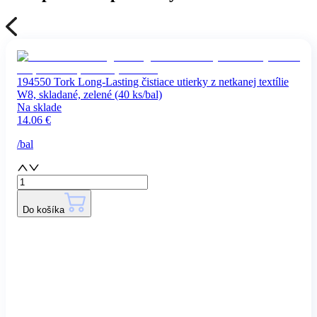
194550 Tork Long-Lasting čistiace utierky z netkanej textílie
W8, skladané, zelené (40 ks/bal)
Na sklade
14.06
€
/
bal
Do košíka