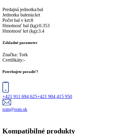
Predajná jednotka
:
bal
Jednotka balenia
:
krt
Počet bal v krt
:
8
Hmotnosť bal (kg)
:
0.353
Hmotnosť krt (kg)
:
3.4
Základné parametre
Značka:
Tork
Certifikáty
:
-
Potrebujete poradiť?
+421 911 694 625
+421 904 415 950
roin@roin.sk
Kompatibilné produkty