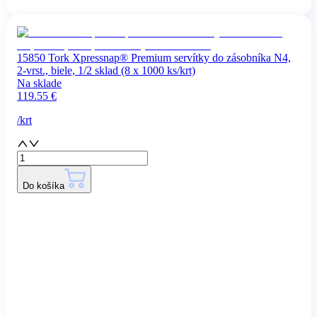
15850 Tork Xpressnap® Premium servítky do zásobníka N4,
2-vrst., biele, 1/2 sklad (8 x 1000 ks/krt)
Na sklade
119.55
€
/
krt
Do košíka