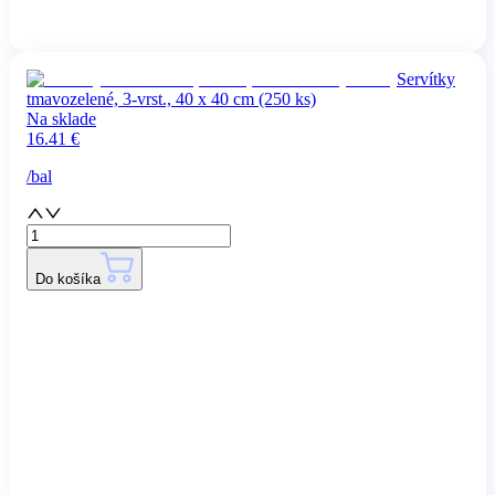
Servítky
tmavozelené, 3-vrst., 40 x 40 cm (250 ks)
Na sklade
16.41
€
/
bal
Do košíka