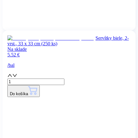
Servítky biele, 2-
vrst., 33 x 33 cm (250 ks)
Na sklade
5.52
€
/
bal
Do košíka