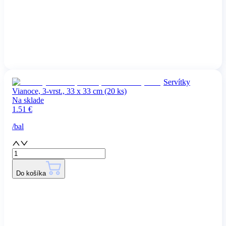
Servítky
Vianoce, 3-vrst., 33 x 33 cm (20 ks)
Na sklade
1.51
€
/
bal
Do košíka