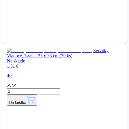
Servítky
Vianoce, 3-vrst., 33 x 33 cm (20 ks)
Na sklade
1.51
€
/
bal
Do košíka