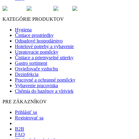
KATEGÓRIE PRODUKTOV
Hygiena
Čistiace prostriedky
Odpadové hospodárstvo
Hotelové potreby a vybavenie
Upratovacie pomôcky
Čistiace a priemyselné utierky
Gastro sortiment
Osviežovače vzduchu
Dezinfekcia
Pracovné a ochranné pomôcky
Vybavenie pracoviska
Chémia do bazénov a víriviek
PRE ZÁKAZNÍKOV
Prihlásiť sa
Registrovať sa
B2B
FAQ