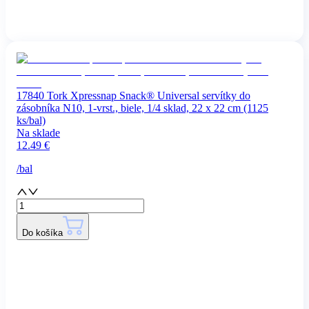
17840 Tork Xpressnap Snack® Universal servítky do
zásobníka N10, 1-vrst., biele, 1/4 sklad, 22 x 22 cm (1125
ks/bal)
Na sklade
12.49
€
/
bal
Do košíka