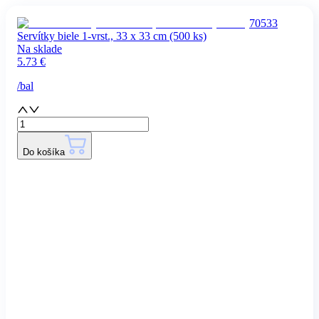
70533
Servítky biele 1-vrst., 33 x 33 cm (500 ks)
Na sklade
5.73
€
/
bal
Do košíka