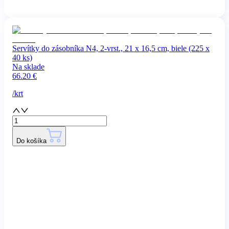
Servítky do zásobníka N4, 2-vrst., 21 x 16,5 cm, biele (225 x
40 ks)
Na sklade
66.20
€
/
krt
Do košíka