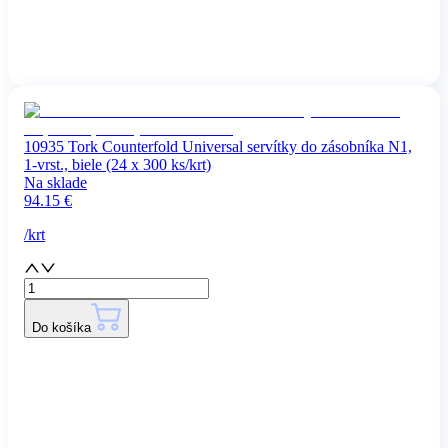
10935 Tork Counterfold Universal servítky do zásobníka N1,
1-vrst., biele (24 x 300 ks/krt)
Na sklade
94.15
€
/
krt
Do košíka