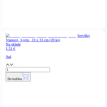
Servítky
Vianoce, 3-vrst., 33 x 33 cm (20 ks)
Na sklade
1.51
€
/
bal
Do košíka