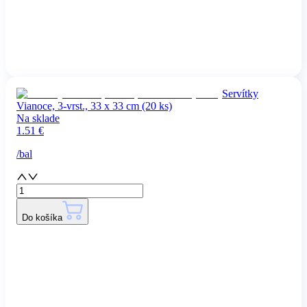
Servítky
Vianoce, 3-vrst., 33 x 33 cm (20 ks)
Na sklade
1.51
€
/
bal
Do košíka