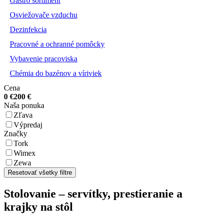
Gastro sortiment
Osviežovače vzduchu
Dezinfekcia
Pracovné a ochranné pomôcky
Vybavenie pracoviska
Chémia do bazénov a víriviek
Cena
0
€
200
€
Naša ponuka
Zľava
Výpredaj
Značky
Tork
Wimex
Zewa
Resetovať všetky filtre
Stolovanie – servítky, prestieranie a
krajky na stôl