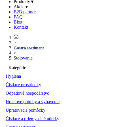
Produkty
▼
Akcie
▼
B2B partner
FAQ
Blog
Kontakt
>
Gastro sortiment
>
Stolovanie
Kategórie
Hygiena
Čistiace prostriedky
Odpadové hospodárstvo
Hotelové potreby a vybavenie
Upratovacie pomôcky
Čistiace a priemyselné utierky