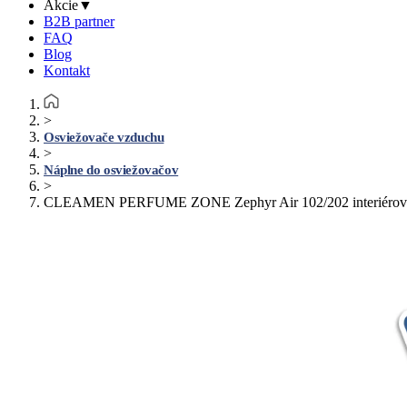
Akcie
▼
B2B partner
FAQ
Blog
Kontakt
>
Osviežovače vzduchu
>
Náplne do osviežovačov
>
CLEAMEN PERFUME ZONE Zephyr Air 102/202 interiérový osv