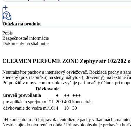
Otázka na produkt
Popis
Bezpečnostné informácie
Dokumenty na stiahnutie
CLEAMEN PERFUME ZONE Zephyr air 102/202 osviež
Neutralizátor pachov a interiérový osviežovač. Rozkladá pachy a zan
zriedený (pozri tabuľku) na steny, nábytok (i drevenný), na textilné 
Pri použití v umývacom roztoku zvyšuje parfumačný účinok pri mopov
Dávkovanie
úroveň prevoňania
●
●●
●●●
pre aplikáciu sprejom ml/1l
200
400
koncentrát
dávkovanie do vedra ml/10l
4
10
30
pH koncentrátu : 6 Prípravok neutralizuje pachy v tkaninách , na in
Nestriekajte do otvoreného ohňa ! Prípravok obsahuje prchavé a horľa