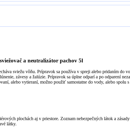
ovač a neutralizátor pachov 5l
echáva sviežu vôňu. Prípravok sa používa v spreji alebo pridaním do 
čalúnenie, závesy a žalúzie. Prípravok sa úplne odparí a po odparení ne
aní, alebo vytieraní, možno použiť samostatne do vody, alebo spolu s
teriérových plochách aj v priestore. Zoznam nebezpečných látok a zása
vé látky.