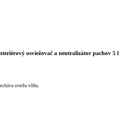
rový osviežovač a neutralizátor pachov 5 l
necháva sviežu vôňu.