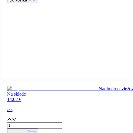
Do košíka
Náplň do osviež
Na sklade
14.02
€
/
ks