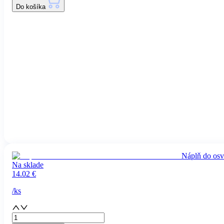
Do košíka
Náplň do osv
Na sklade
14.02
€
/
ks