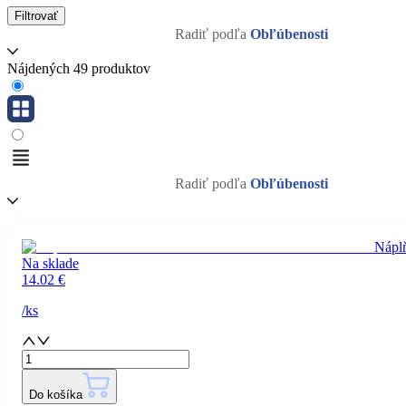
Filtrovať
Radiť podľa
Obľúbenosti
Nájdených 49 produktov
Radiť podľa
Obľúbenosti
Nápl
Na sklade
14.02
€
/
ks
Do košíka