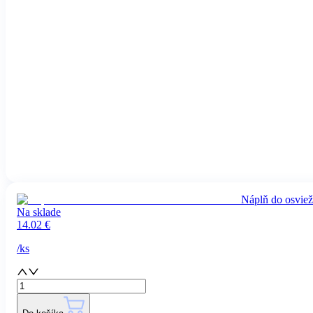
Náplň do osvi
Na sklade
14.02
€
/
ks