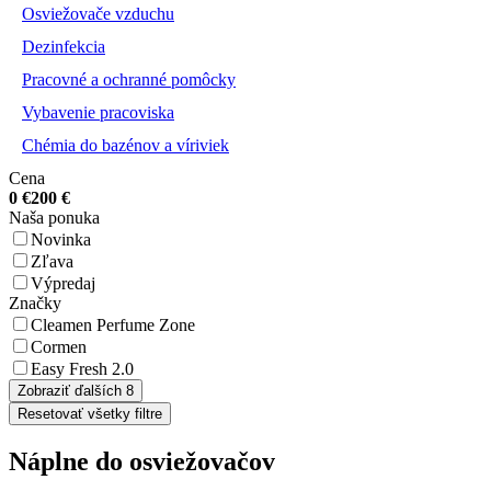
Osviežovače vzduchu
Dezinfekcia
Pracovné a ochranné pomôcky
Vybavenie pracoviska
Chémia do bazénov a víriviek
Cena
0
€
200
€
Naša ponuka
Novinka
Zľava
Výpredaj
Značky
Cleamen Perfume Zone
Cormen
Easy Fresh 2.0
Zobraziť ďalších 8
Resetovať všetky filtre
Náplne do osviežovačov