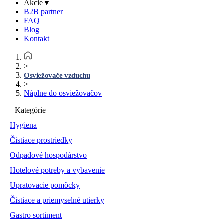
Akcie
▼
B2B partner
FAQ
Blog
Kontakt
>
Osviežovače vzduchu
>
Náplne do osviežovačov
Kategórie
Hygiena
Čistiace prostriedky
Odpadové hospodárstvo
Hotelové potreby a vybavenie
Upratovacie pomôcky
Čistiace a priemyselné utierky
Gastro sortiment