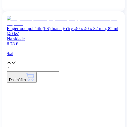
Fingerfood pohárik (PS) hranatý číry ,40 x 40 x 82 mm, 85 ml
(40 ks)
Na sklade
6.78
€
/
bal
Do košíka