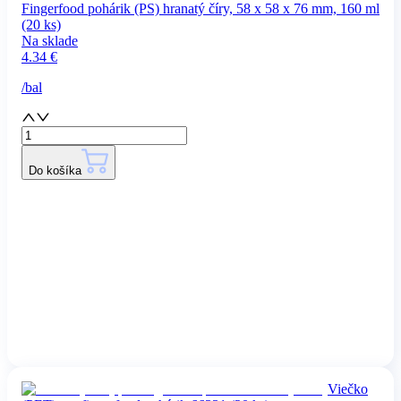
Fingerfood pohárik (PS) hranatý číry, 58 x 58 x 76 mm, 160 ml
(20 ks)
Na sklade
4.34
€
/
bal
Do košíka
Viečko