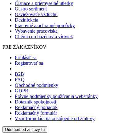
Čistiace a priemyselné utierky
Gastro sortiment
Osviežovače vzduchu
Dezinfekcia
Pracovné a ochranné pomôcky
Vybavenie pracoviska
Chémia do bazénov a víriviek
PRE ZÁKAZNÍKOV
Prihlásiť sa
Registrovať sa
B2B
FAQ
Obchodné podmienky
GDPR
Právne podmienky používania webstránky
Dotazník spokojnosti
Reklamačný poriadok
Reklamačný formulár
Vzor formulára na odstúpenie od zmluvy
Odstúpiť od zmluvy tu