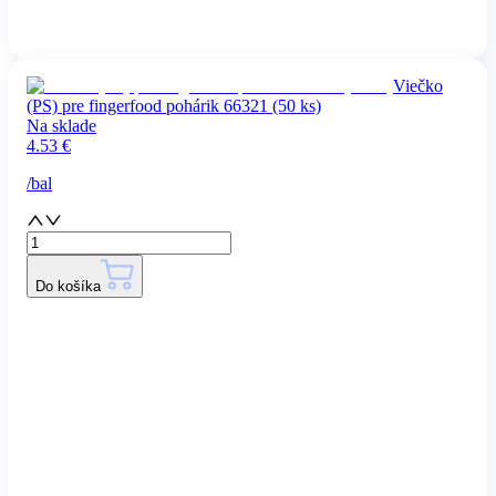
Viečko
(PS) pre fingerfood pohárik 66321 (50 ks)
Na sklade
4.53
€
/
bal
Do košíka