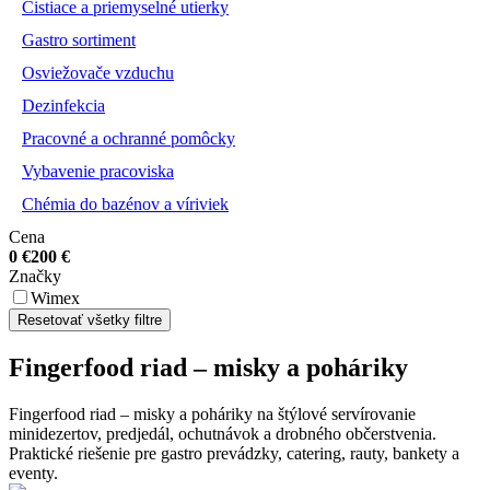
Čistiace a priemyselné utierky
Gastro sortiment
Osviežovače vzduchu
Dezinfekcia
Pracovné a ochranné pomôcky
Vybavenie pracoviska
Chémia do bazénov a víriviek
Cena
0
€
200
€
Značky
Wimex
Resetovať všetky filtre
Fingerfood riad – misky a poháriky
Fingerfood riad – misky a poháriky na štýlové servírovanie
minidezertov, predjedál, ochutnávok a drobného občerstvenia.
Praktické riešenie pre gastro prevádzky, catering, rauty, bankety a
eventy.