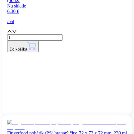
(50 ks)
Na sklade
6.30
€
/
bal
Do košíka
Fingerfood pohárik (PS) hranatý číry, 72 x 72 x 72 mm, 230 ml