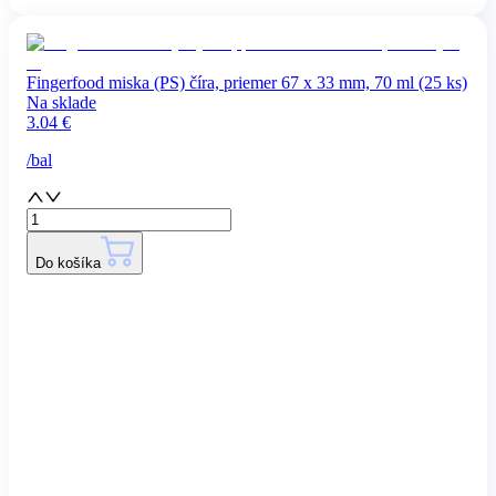
Fingerfood miska (PS) číra, priemer 67 x 33 mm, 70 ml (25 ks)
Na sklade
3.04
€
/
bal
Do košíka