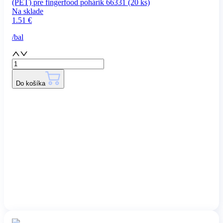
(PET) pre fingerfood pohárik 66331 (20 ks)
Na sklade
1.51
€
/
bal
Do košíka