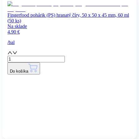
Fingerfood pohárik (PS) hranatý číry, 50 x 50 x 45 mm, 60 ml
(50 ks)
Na sklade
4.90
€
/
bal
Do košíka