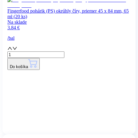
Fingerfood pohárik (PS) okrúhly číry, priemer 45 x 84 mm, 65
ml (20 ks)
Na sklade
3.84
€
/
bal
Do košíka