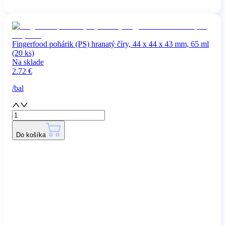
Fingerfood pohárik (PS) hranatý číry, 44 x 44 x 43 mm, 65 ml
(20 ks)
Na sklade
2.72
€
/
bal
Do košíka