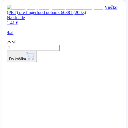
Viečko
(PET) pre fingerfood pohárik 66381 (20 ks)
Na sklade
1.41
€
/
bal
Do košíka