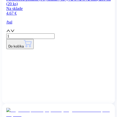
(20 ks)
Na sklade
4.67
€
/
bal
Do košíka