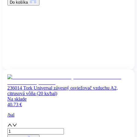
Do košíka
236014 Tork Universal závesný osviežovač vzduchu A2,
citrusová vôňa (20 ks/bal)
Na sklade
40.73
€
/
bal