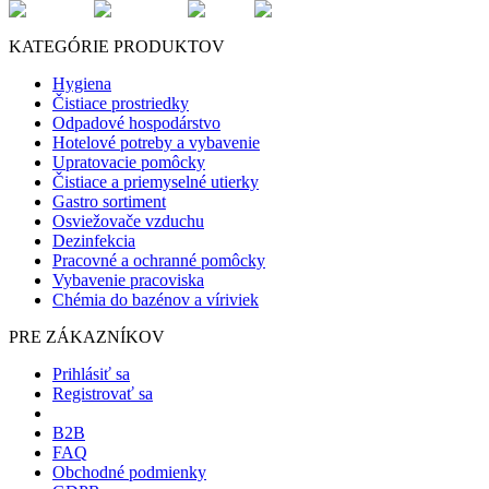
KATEGÓRIE PRODUKTOV
Hygiena
Čistiace prostriedky
Odpadové hospodárstvo
Hotelové potreby a vybavenie
Upratovacie pomôcky
Čistiace a priemyselné utierky
Gastro sortiment
Osviežovače vzduchu
Dezinfekcia
Pracovné a ochranné pomôcky
Vybavenie pracoviska
Chémia do bazénov a víriviek
PRE ZÁKAZNÍKOV
Prihlásiť sa
Registrovať sa
B2B
FAQ
Obchodné podmienky