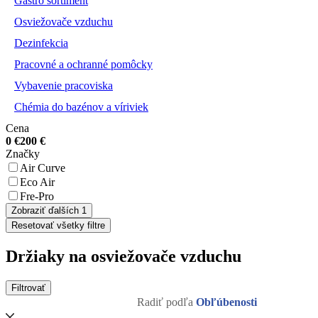
Gastro sortiment
Osviežovače vzduchu
Dezinfekcia
Pracovné a ochranné pomôcky
Vybavenie pracoviska
Chémia do bazénov a víriviek
Cena
0
€
200
€
Značky
Air Curve
Eco Air
Fre-Pro
Zobraziť ďalších 1
Resetovať všetky filtre
Držiaky na osviežovače vzduchu
Filtrovať
Radiť podľa
Obľúbenosti