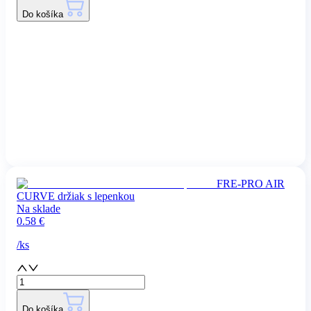
Do košíka
FRE-PRO AIR
CURVE držiak s lepenkou
Na sklade
0.58
€
/
ks
Do košíka