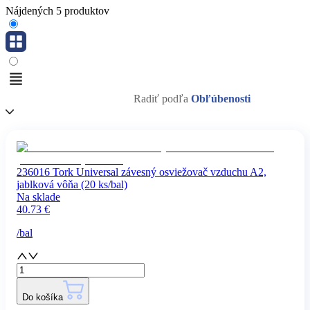
Nájdených 5 produktov
Radiť podľa
Obľúbenosti
236016 Tork Universal závesný osviežovač vzduchu A2,
jablková vôňa (20 ks/bal)
Na sklade
40.73
€
/
bal
Do košíka