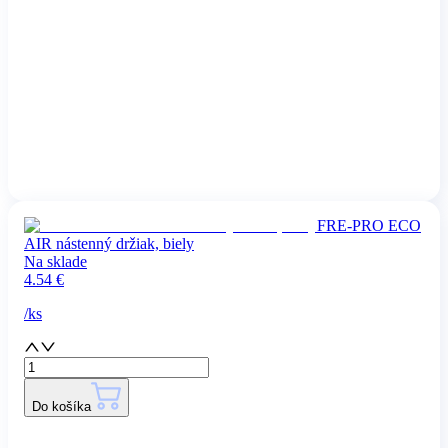
FRE-PRO ECO
AIR nástenný držiak, biely
Na sklade
4.54
€
/
ks
Do košíka