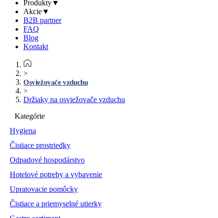
Produkty
▼
Akcie
▼
B2B partner
FAQ
Blog
Kontakt
>
Osviežovače vzduchu
>
Držiaky na osviežovače vzduchu
Kategórie
Hygiena
Čistiace prostriedky
Odpadové hospodárstvo
Hotelové potreby a vybavenie
Upratovacie pomôcky
Čistiace a priemyselné utierky