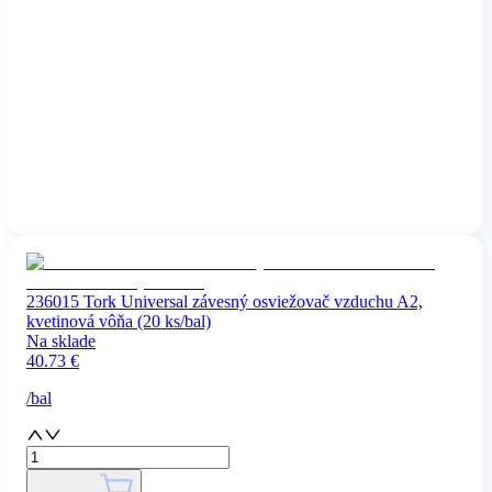
236015 Tork Universal závesný osviežovač vzduchu A2,
kvetinová vôňa (20 ks/bal)
Na sklade
40.73
€
/
bal