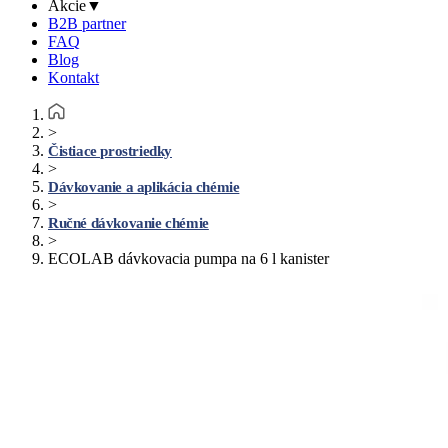
Akcie
▼
B2B partner
FAQ
Blog
Kontakt
>
Čistiace prostriedky
>
Dávkovanie a aplikácia chémie
>
Ručné dávkovanie chémie
>
ECOLAB dávkovacia pumpa na 6 l kanister