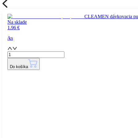
CLEAMEN dávkovacia pu
Na sklade
1.96
€
/
ks
Do košíka