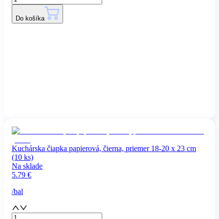
Do košíka
Kuchárska čiapka papierová, čierna, priemer 18-20 x 23 cm
(10 ks)
Na sklade
5.79
€
/
bal