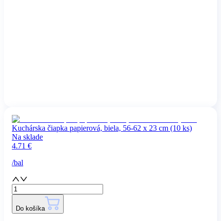
Kuchárska čiapka papierová, biela, 56-62 x 23 cm (10 ks)
Na sklade
4.71
€
/
bal
Do košíka