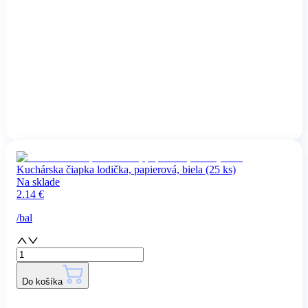
Kuchárska čiapka lodička, papierová, biela (25 ks)
Na sklade
2.14
€
/
bal
Do košíka