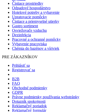
Čistiace prostriedky
Odpadové hospodárstvo
Hotelové potreby a vybavenie
Upratovacie pomôcky
Čistiace a priemyselné utierky
Gastro sortiment
Osviežovače vzduchu
Dezinfekcia
Pracovné a ochranné pomôcky
Vybavenie pracoviska
Chémia do bazénov a víriviek
PRE ZÁKAZNÍKOV
Prihlásiť sa
Registrovať sa
B2B
FAQ
Obchodné podmienky
GDPR
Právne podmienky používania webstránky
Dotazník spokojnosti
Reklamačný poriadok
Reklamačný formulár