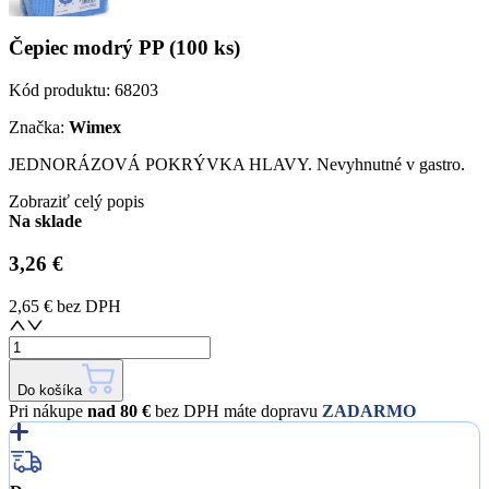
Čepiec modrý PP (100 ks)
Kód produktu:
68203
Značka:
Wimex
JEDNORÁZOVÁ POKRÝVKA HLAVY. Nevyhnutné v gastro.
Zobraziť celý popis
Na sklade
3,26 €
2,65 €
bez DPH
Do košíka
Pri nákupe
nad 80 €
bez DPH máte dopravu
ZADARMO