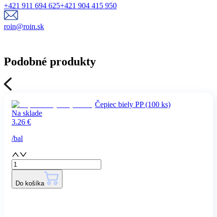
+421 911 694 625
+421 904 415 950
roin@roin.sk
Podobné produkty
Čepiec biely PP (100 ks)
Na sklade
3.26
€
/
bal
Do košíka