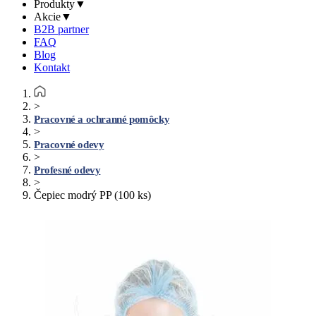
Produkty
▼
Akcie
▼
B2B partner
FAQ
Blog
Kontakt
>
Pracovné a ochranné pomôcky
>
Pracovné odevy
>
Profesné odevy
>
Čepiec modrý PP (100 ks)