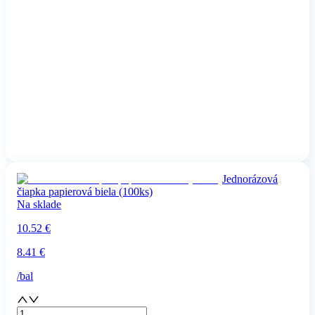
Jednorázová
čiapka papierová biela (100ks)
Na sklade
10.52
€
8.41
€
/
bal