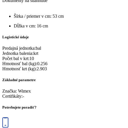
Dokumenty na stiahnutie
Šírka / priemer v cm: 53 cm
Dĺžka v cm: 16 cm
Logistické údaje
Predajná jednotka
:
bal
Jednotka balenia
:
krt
Počet bal v krt
:
10
Hmotnosť bal (kg)
:
0.256
Hmotnosť krt (kg)
:
2.903
Základné parametre
Značka:
Wimex
Certifikáty
:
-
Potrebujete poradiť?