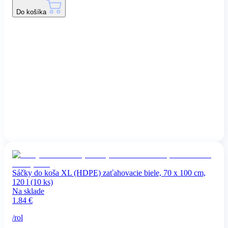
Do košíka
Sáčky do koša XL (HDPE) zaťahovacie biele, 70 x 100 cm,
120 l (10 ks)
Na sklade
1.84
€
/
rol