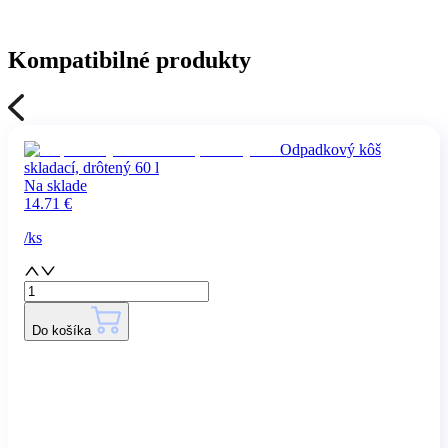
Kompatibilné produkty
Odpadkový kôš
skladací, drôtený 60 l
Na sklade
14.71
€
/
ks
Do košíka