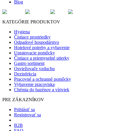
Blog
KATEGÓRIE PRODUKTOV
Hygiena
Čistiace prostriedky
Odpadové hospodárstvo
Hotelové potreby a vybavenie
Upratovacie pomôcky
Čistiace a priemyselné utierky
Gastro sortiment
Osviežovače vzduchu
Dezinfekcia
Pracovné a ochranné pomôcky
Vybavenie pracoviska
Chémia do bazénov a víriviek
PRE ZÁKAZNÍKOV
Prihlásiť sa
Registrovať sa
B2B
FAQ