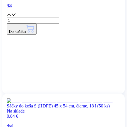
/
ks
Do košíka
Sáčky do koša S (HDPE) 45 x 54 cm, čierne, 18 l (50 ks)
Na sklade
0.84
€
/
bal