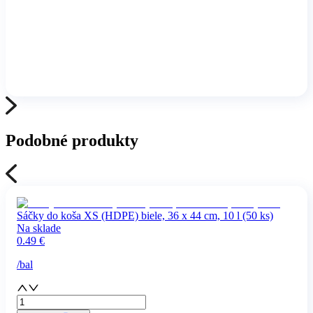
Podobné produkty
Sáčky do koša XS (HDPE) biele, 36 x 44 cm, 10 l (50 ks)
Na sklade
0.49
€
/
bal