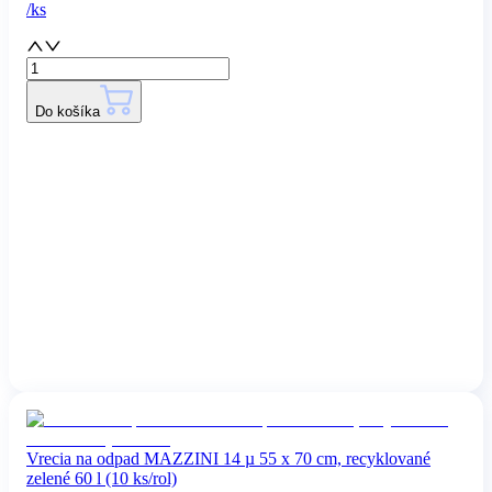
/
ks
Do košíka
Vrecia na odpad MAZZINI 14 µ 55 x 70 cm, recyklované
zelené 60 l (10 ks/rol)