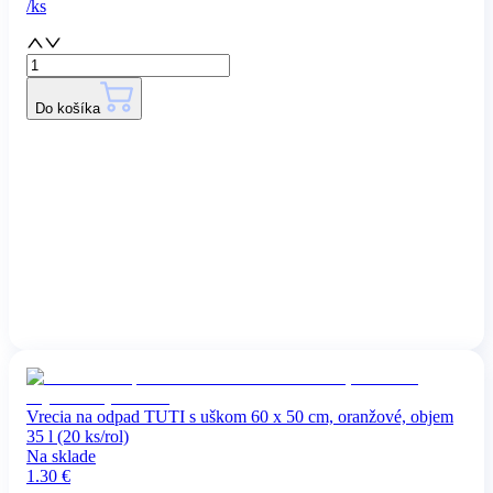
/
ks
Do košíka
Vrecia na odpad TUTI s uškom 60 x 50 cm, oranžové, objem
35 l (20 ks/rol)
Na sklade
1.30
€