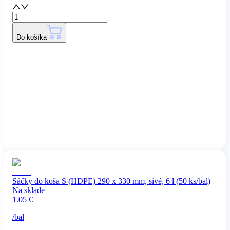
Do košíka
Sáčky do koša S (HDPE) 290 x 330 mm, sivé, 6 l (50 ks/bal)
Na sklade
1.05
€
/
bal