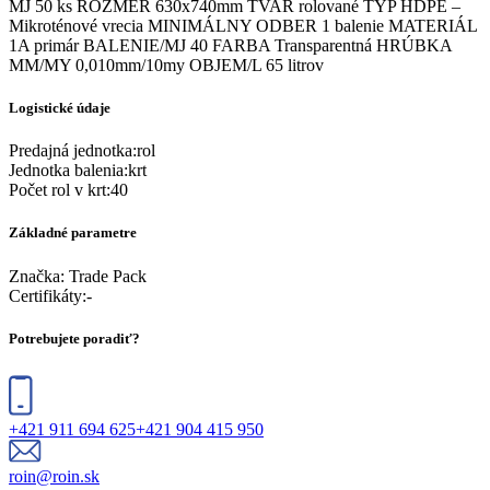
MJ 50 ks ROZMER 630x740mm TVAR rolované TYP HDPE –
Mikroténové vrecia MINIMÁLNY ODBER 1 balenie MATERIÁL
1A primár BALENIE/MJ 40 FARBA Transparentná HRÚBKA
MM/MY 0,010mm/10my OBJEM/L 65 litrov
Logistické údaje
Predajná jednotka
:
rol
Jednotka balenia
:
krt
Počet rol v krt
:
40
Základné parametre
Značka:
Trade Pack
Certifikáty
:
-
Potrebujete poradiť?
+421 911 694 625
+421 904 415 950
roin@roin.sk