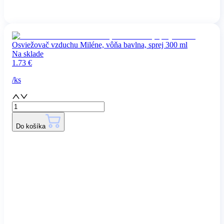
Osviežovač vzduchu Miléne, vôňa bavlna, sprej 300 ml
Na sklade
1.73
€
/
ks
Do košíka