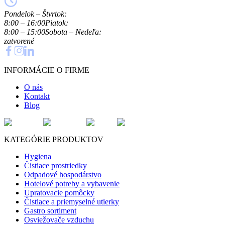
Pondelok – Štvrtok:
8:00 – 16:00
Piatok:
8:00 – 15:00
Sobota – Nedeľa:
zatvorené
INFORMÁCIE O FIRME
O nás
Kontakt
Blog
KATEGÓRIE PRODUKTOV
Hygiena
Čistiace prostriedky
Odpadové hospodárstvo
Hotelové potreby a vybavenie
Upratovacie pomôcky
Čistiace a priemyselné utierky
Gastro sortiment
Osviežovače vzduchu