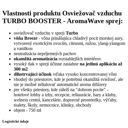
Vlastnosti produktu Osviežovač vzduchu
TURBO BOOSTER - AromaWave sprej:
osviežovač vzduchu v spreji
Turbo
vôňa Breeze
- vôna prinášajúca chladivý pocit morskej aury,
vytvorený exotickým ovocím, citrusmi, ružou, ylang-ylangom
a vanilkou
neutralizácia nepríjemných pachov
okamžitá
aromatizácia
rozsiahlejších interiérov
vysoký tlak v spreji účinne zasiahne
na jedinú aplikáciu až
300 m2
dlhotrvajúci účinok
vďaka vysoko koncentrovanej vôni
vhodný do priestorov, kde je potrebná okamžitá sviežosť, ale
nie je možné inštalovať automatické aroma difúzery
pre všetky priestory, kde záleží na "dobrom pocite" -
hotelové lobby a izby, recepcie, reštaurácie, bary a kluby,
welness centrá, kancelárie, dopravné prostriedky, výťahy,
toalety, školy, nemocnice, kliniky, obchody
objem - 750 ml
Logistické údaje