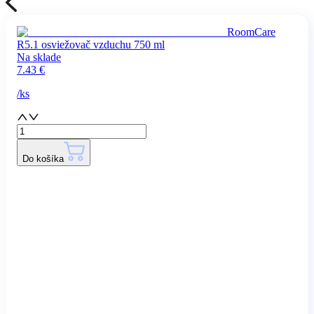
RoomCare
R5.1 osviežovač vzduchu 750 ml
Na sklade
7.43
€
/
ks
Do košíka