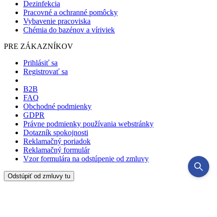
Dezinfekcia
Pracovné a ochranné pomôcky
Vybavenie pracoviska
Chémia do bazénov a víriviek
PRE ZÁKAZNÍKOV
Prihlásiť sa
Registrovať sa
B2B
FAQ
Obchodné podmienky
GDPR
Právne podmienky používania webstránky
Dotazník spokojnosti
Reklamačný poriadok
Reklamačný formulár
Vzor formulára na odstúpenie od zmluvy
Odstúpiť od zmluvy tu