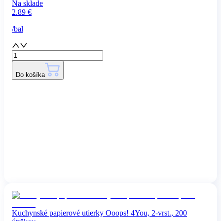
Na sklade
2.89
€
/
bal
Do košíka
Kuchynské papierové utierky Ooops! 4You, 2-vrst., 200