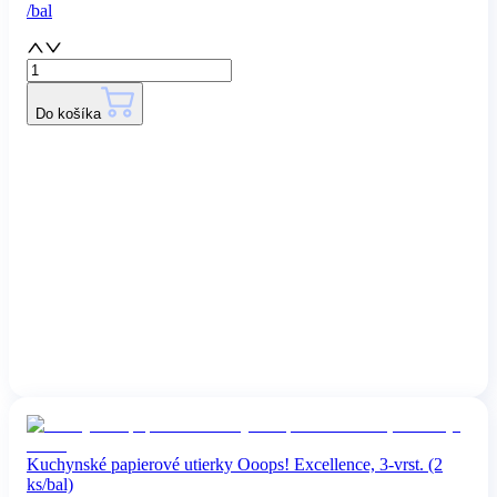
/
bal
Do košíka
Kuchynské papierové utierky Ooops! Excellence, 3-vrst. (2
ks/bal)