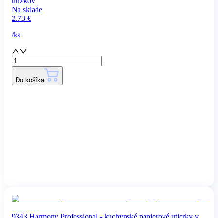
útržkov
Na sklade
2.73
€
/
ks
Do košíka
9343 Harmony Professional - kuchynské papierové utierky v