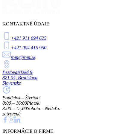
KONTAKTNÉ ÚDAJE
+421 911 694 625
+421 904 415 950
roin@roin.sk
Pestovateľská 9,
821 04, Bratislava
Slovensko
Pondelok – Štvrtok:
8:00 – 16:00
Piatok:
8:00 – 15:00
Sobota – Nedeľa:
zatvorené
INFORMÁCIE O FIRME