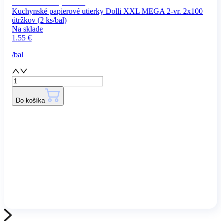
Kuchynské papierové utierky Dolli XXL MEGA 2-vr. 2x100
útržkov (2 ks/bal)
Na sklade
1.55
€
/
bal
Do košíka