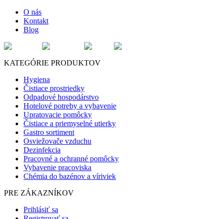
O nás
Kontakt
Blog
KATEGÓRIE PRODUKTOV
Hygiena
Čistiace prostriedky
Odpadové hospodárstvo
Hotelové potreby a vybavenie
Upratovacie pomôcky
Čistiace a priemyselné utierky
Gastro sortiment
Osviežovače vzduchu
Dezinfekcia
Pracovné a ochranné pomôcky
Vybavenie pracoviska
Chémia do bazénov a víriviek
PRE ZÁKAZNÍKOV
Prihlásiť sa
Registrovať sa