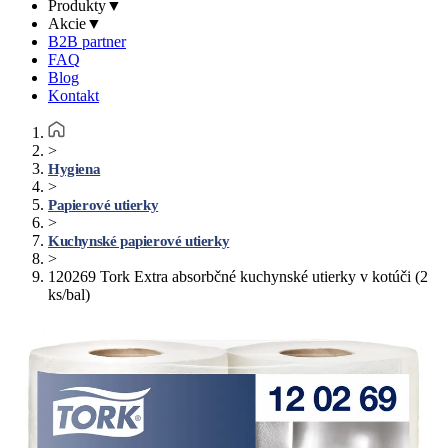
Produkty
▼
Akcie
▼
B2B partner
FAQ
Blog
Kontakt
>
Hygiena
>
Papierové utierky
>
Kuchynské papierové utierky
>
120269 Tork Extra absorbčné kuchynské utierky v kotúči (2
ks/bal)