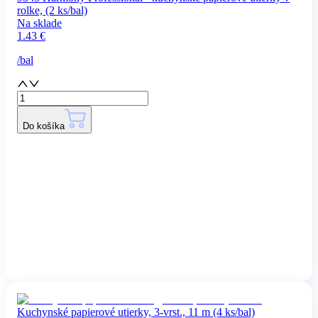
rolke, (2 ks/bal)
Na sklade
1.43
€
/
bal
Do košíka
Kuchynské papierové utierky, 3-vrst., 11 m (4 ks/bal)