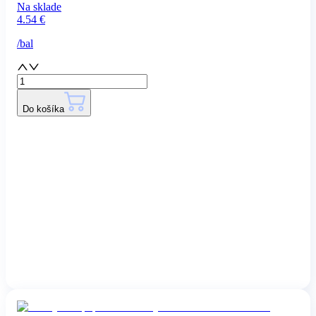
Na sklade
4.54
€
/
bal
Do košíka