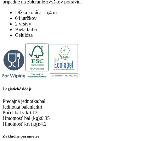
prípadne na zbieranie zvyškov potravín.
Dĺžka kotúča 15,4 m
64 útržkov
2 vrstvy
Biela farba
Celulóza
Logistické údaje
Predajná jednotka
:
bal
Jednotka balenia
:
krt
Počet bal v krt
:
12
Hmotnosť bal (kg)
:
0.35
Hmotnosť krt (kg)
:
4.2
Základné parametre