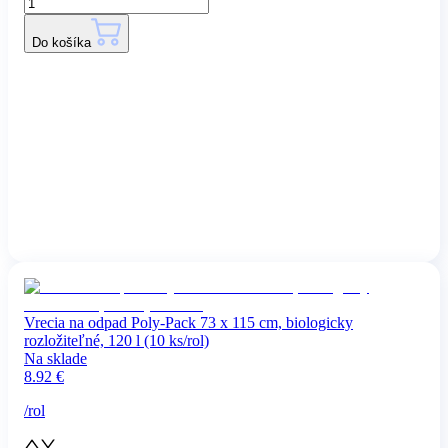
Do košíka
Vrecia na odpad Poly-Pack 73 x 115 cm, biologicky
rozložiteľné, 120 l (10 ks/rol)
Na sklade
8.92
€
/
rol