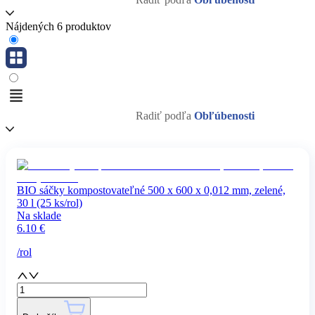
Nájdených 6 produktov
Radiť podľa
Obľúbenosti
BIO sáčky kompostovateľné 500 x 600 x 0,012 mm, zelené,
30 l (25 ks/rol)
Na sklade
6.10
€
/
rol