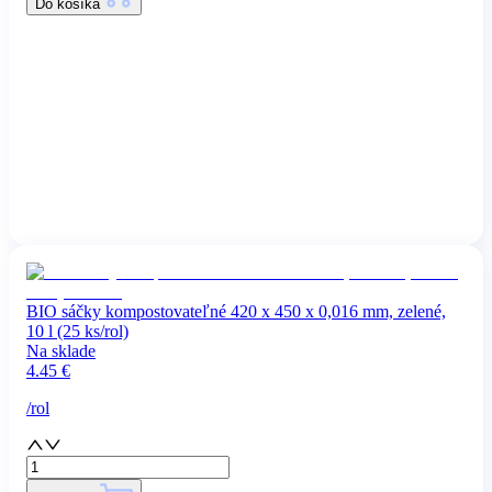
Do košíka
BIO sáčky kompostovateľné 420 x 450 x 0,016 mm, zelené,
10 l (25 ks/rol)
Na sklade
4.45
€
/
rol