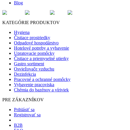
Blog
KATEGÓRIE PRODUKTOV
Hygiena
Čistiace prostriedky
Odpadové hospodárstvo
Hotelové potreby a vybavenie
Upratovacie pomôcky
Čistiace a priemyselné utierky
Gastro sortiment
Osviežovače vzduchu
Dezinfekcia
Pracovné a ochranné pomôcky
Vybavenie pracoviska
Chémia do bazénov a víriviek
PRE ZÁKAZNÍKOV
Prihlásiť sa
Registrovať sa
B2B