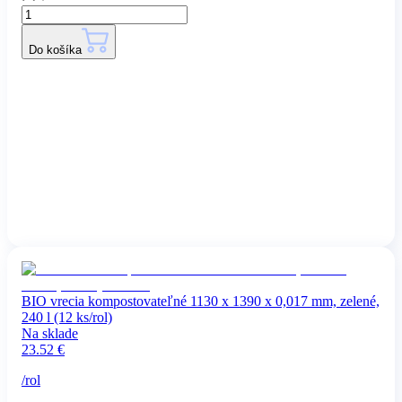
Do košíka
BIO vrecia kompostovateľné 1130 x 1390 x 0,017 mm, zelené,
240 l (12 ks/rol)
Na sklade
23.52
€
/
rol