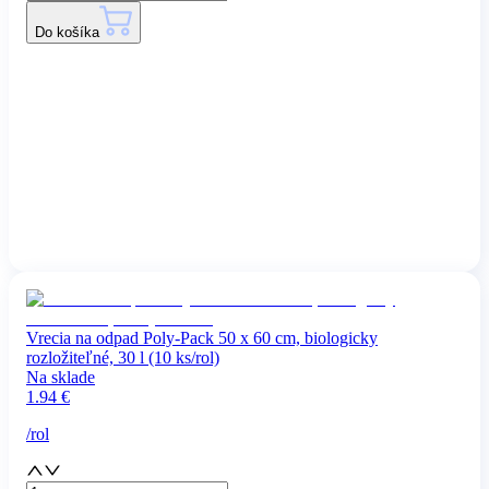
Do košíka
Vrecia na odpad Poly-Pack 50 x 60 cm, biologicky
rozložiteľné, 30 l (10 ks/rol)
Na sklade
1.94
€
/
rol