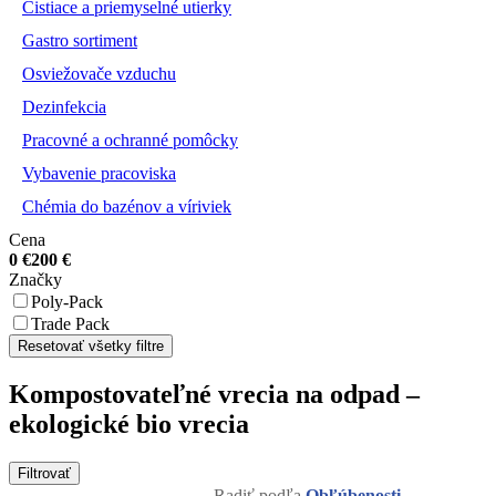
Čistiace a priemyselné utierky
Gastro sortiment
Osviežovače vzduchu
Dezinfekcia
Pracovné a ochranné pomôcky
Vybavenie pracoviska
Chémia do bazénov a víriviek
Cena
0
€
200
€
Značky
Poly-Pack
Trade Pack
Resetovať všetky filtre
Kompostovateľné vrecia na odpad –
ekologické bio vrecia
Filtrovať
Radiť podľa
Obľúbenosti