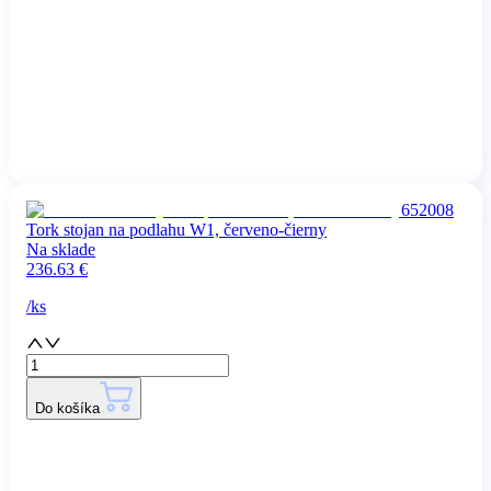
652008
Tork stojan na podlahu W1, červeno-čierny
Na sklade
236.63
€
/
ks
Do košíka