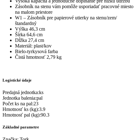
Vysoká kapacita a jednoduché dopĺňanie pre nízku údržbu
Zásobník na stenu vám pomôže usporiadať pracovné miesto
na malom priestore
W1 – Zásobník pre papierové utierky na stenu/zem/
štandardný
Výška 46,3 cm
Šírka 64,6 cm
Dĺžka 27,4 cm
Materiál: plast/kov
Bielo-tyrkysová farba
Čistá hmotnosť 2,79 kg
Logistické údaje
Predajná jednotka
:
ks
Jednotka balenia
:
pal
Počet ks na pal
:
23
Hmotnosť ks (kg)
:
3.9
Hmotnosť pal (kg)
:
90.3
Základné parametre
Značka:
Tork