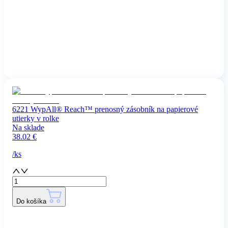
6221 WypAll® Reach™ prenosný zásobník na papierové
utierky v rolke
Na sklade
38.02
€
/
ks
Do košíka