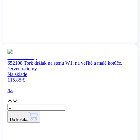
652108 Tork držiak na stenu W1, na veľké a malé kotúče,
červeno-čierny
Na sklade
115.85
€
/
ks
Do košíka