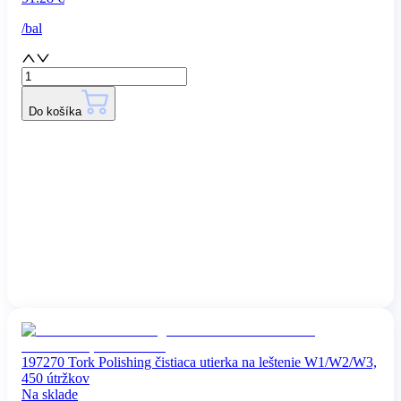
/
bal
Do košíka
197270 Tork Polishing čistiaca utierka na leštenie W1/W2/W3,
450 útržkov
Na sklade