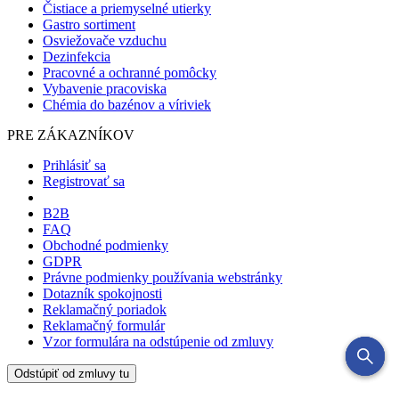
Čistiace a priemyselné utierky
Gastro sortiment
Osviežovače vzduchu
Dezinfekcia
Pracovné a ochranné pomôcky
Vybavenie pracoviska
Chémia do bazénov a víriviek
PRE ZÁKAZNÍKOV
Prihlásiť sa
Registrovať sa
B2B
FAQ
Obchodné podmienky
GDPR
Právne podmienky používania webstránky
Dotazník spokojnosti
Reklamačný poriadok
Reklamačný formulár
Vzor formulára na odstúpenie od zmluvy
Odstúpiť od zmluvy tu