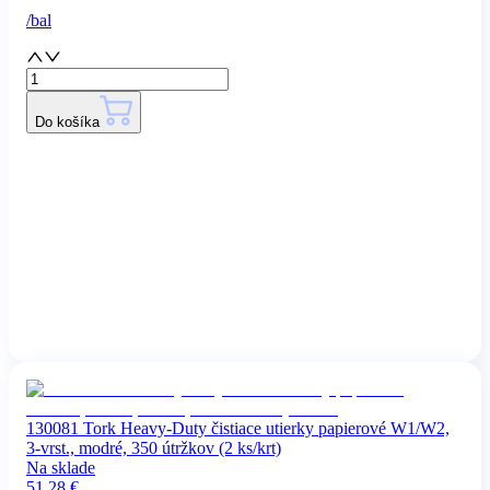
/
bal
Do košíka
130081 Tork Heavy-Duty čistiace utierky papierové W1/W2,
3-vrst., modré, 350 útržkov (2 ks/krt)
Na sklade
51.28
€