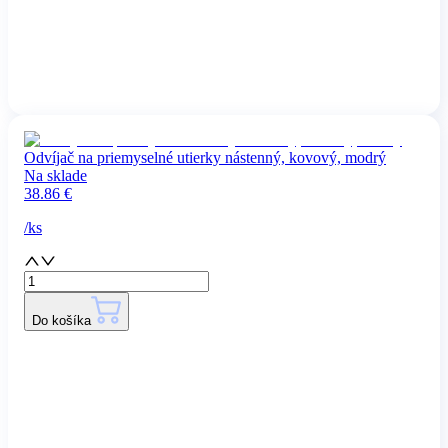
Odvíjač na priemyselné utierky nástenný, kovový, modrý
Na sklade
38.86
€
/
ks
Do košíka