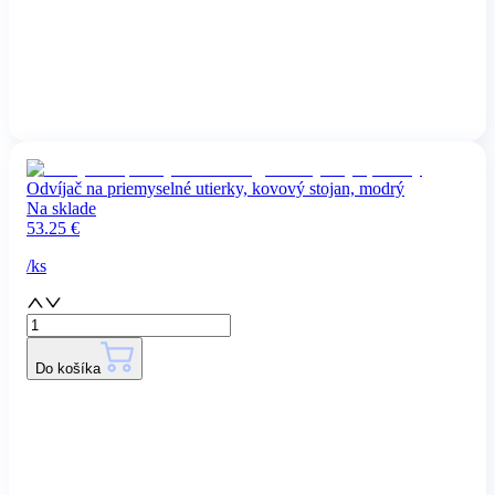
Odvíjač na priemyselné utierky, kovový stojan, modrý
Na sklade
53.25
€
/
ks
Do košíka