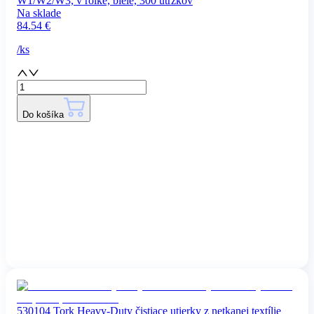
W1/W2/W3, v rolke, biele, 300 útržkov
Na sklade
84.54
€
/
ks
Do košíka
530104 Tork Heavy-Duty čistiace utierky z netkanej textílie