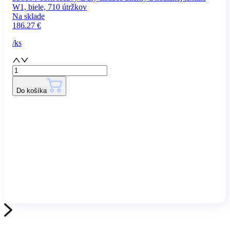
W1, biele, 710 útržkov
Na sklade
186.27
€
/
ks
Do košíka