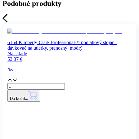
Podobné produkty
6154 Kimberly-Clark Professional™ podlahový stojan -
dávkovač na utierky, prenosný, modrý
Na sklade
53.37
€
/
ks
Do košíka