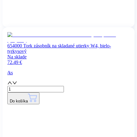
654000 Tork zásobník na skladané utierky W4, bielo-
tyrkysový
Na sklade
72.49
€
/
ks
Do košíka