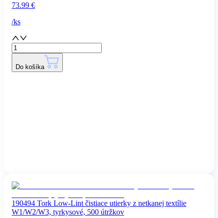
73.99
€
/
ks
Do košíka
190494 Tork Low-Lint čistiace utierky z netkanej textílie
W1/W2/W3, tyrkysové, 500 útržkov