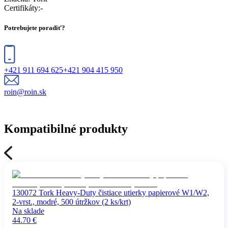
Certifikáty
:
-
Potrebujete poradiť?
+421 911 694 625
+421 904 415 950
roin@roin.sk
Kompatibilné produkty
130072 Tork Heavy-Duty čistiace utierky papierové W1/W2,
2-vrst., modré, 500 útržkov (2 ks/krt)
Na sklade
44.70
€