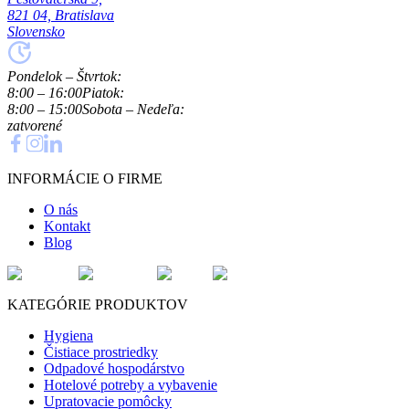
821 04, Bratislava
Slovensko
Pondelok – Štvrtok:
8:00 – 16:00
Piatok:
8:00 – 15:00
Sobota – Nedeľa:
zatvorené
INFORMÁCIE O FIRME
O nás
Kontakt
Blog
KATEGÓRIE PRODUKTOV
Hygiena
Čistiace prostriedky
Odpadové hospodárstvo
Hotelové potreby a vybavenie
Upratovacie pomôcky