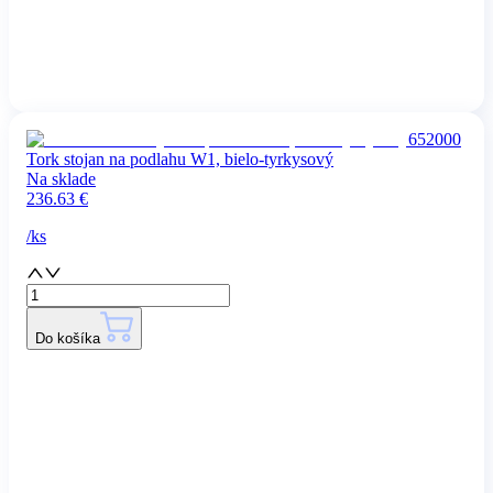
652000
Tork stojan na podlahu W1, bielo-tyrkysový
Na sklade
236.63
€
/
ks
Do košíka