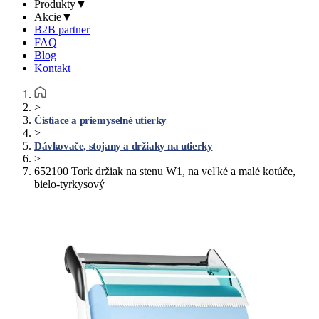
Produkty
▼
Akcie
▼
B2B partner
FAQ
Blog
Kontakt
>
Čistiace a priemyselné utierky
>
Dávkovače, stojany a držiaky na utierky
>
652100 Tork držiak na stenu W1, na veľké a malé kotúče,
bielo-tyrkysový