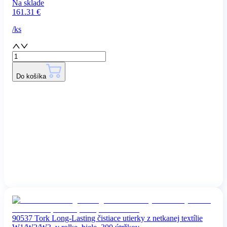
Na sklade
161.31
€
/
ks
Do košíka
90537 Tork Long-Lasting čistiace utierky z netkanej textílie