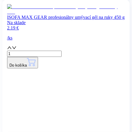
ISOFA MAX GEAR profesionálny umývací gél na ruky 450 g
Na sklade
2.19
€
/
ks
Do košíka