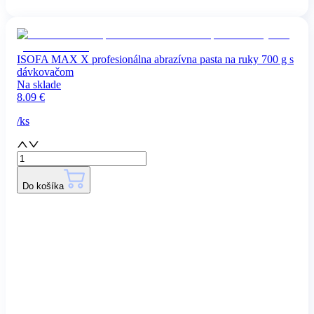
ISOFA MAX X profesionálna abrazívna pasta na ruky 700 g s
dávkovačom
Na sklade
8.09
€
/
ks
Do košíka