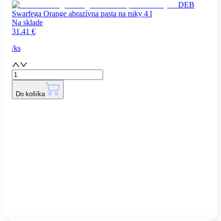
DEB
Swarfega Orange abrazívna pasta na ruky 4 l
Na sklade
31.41
€
/
ks
Do košíka