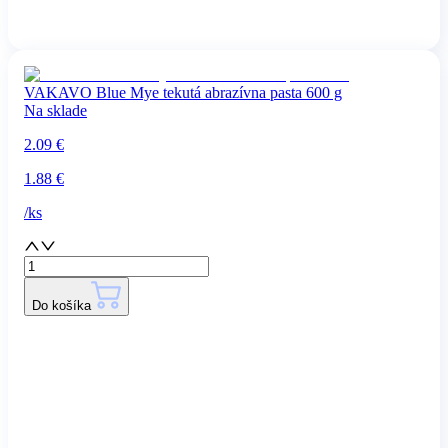
VAKAVO Blue Mye tekutá abrazívna pasta 600 g
Na sklade
2.09
€
1.88
€
/
ks
Do košíka