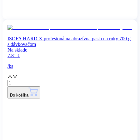
ISOFA HARD X profesionálna abrazívna pasta na ruky 700 g
s dávkovačom
Na sklade
7.81
€
/
ks
Do košíka