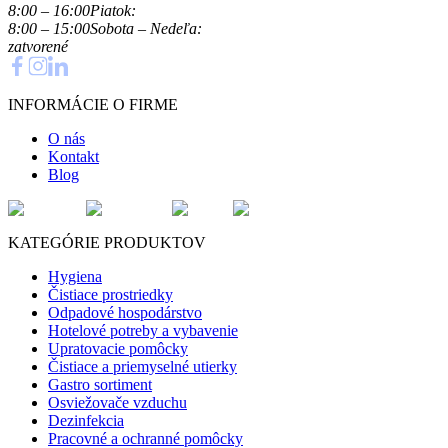
8:00 – 16:00
Piatok:
8:00 – 15:00
Sobota – Nedeľa:
zatvorené
INFORMÁCIE O FIRME
O nás
Kontakt
Blog
KATEGÓRIE PRODUKTOV
Hygiena
Čistiace prostriedky
Odpadové hospodárstvo
Hotelové potreby a vybavenie
Upratovacie pomôcky
Čistiace a priemyselné utierky
Gastro sortiment
Osviežovače vzduchu
Dezinfekcia
Pracovné a ochranné pomôcky