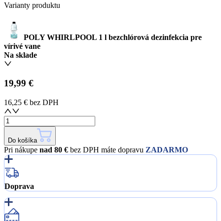
Varianty produktu
POLY WHIRLPOOL 1 l bezchlórová dezinfekcia pre
vírivé vane
Na sklade
19,99 €
16,25 €
bez DPH
Do košíka
Pri nákupe
nad 80 €
bez DPH máte dopravu
ZADARMO
Doprava