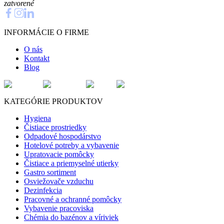
zatvorené
INFORMÁCIE O FIRME
O nás
Kontakt
Blog
KATEGÓRIE PRODUKTOV
Hygiena
Čistiace prostriedky
Odpadové hospodárstvo
Hotelové potreby a vybavenie
Upratovacie pomôcky
Čistiace a priemyselné utierky
Gastro sortiment
Osviežovače vzduchu
Dezinfekcia
Pracovné a ochranné pomôcky
Vybavenie pracoviska
Chémia do bazénov a víriviek