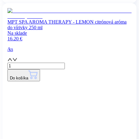
MPT SPA AROMA THERAPY - LEMON citrónová aróma
do vírivky 250 ml
Na sklade
16.20
€
/
ks
Do košíka