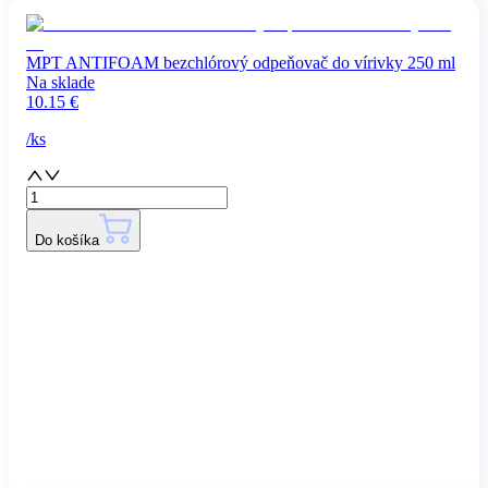
MPT ANTIFOAM bezchlórový odpeňovač do vírivky 250 ml
Na sklade
10.15
€
/
ks
Do košíka