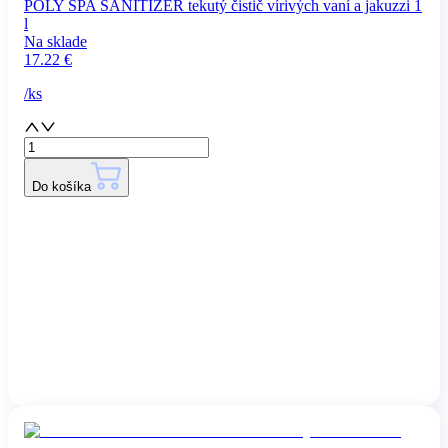
POLY SPA SANITIZER tekutý čistič vírivých vaní a jakuzzi 1
l
Na sklade
17.22
€
/
ks
Do košíka