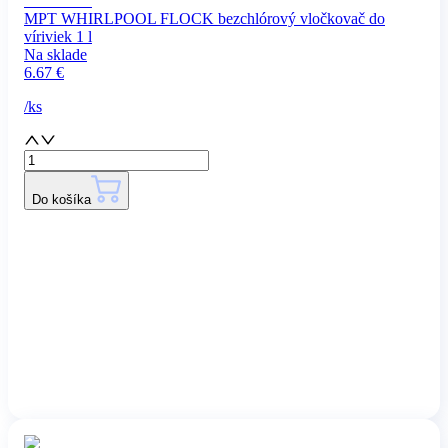
MPT WHIRLPOOL FLOCK bezchlórový vločkovač do
víriviek 1 l
Na sklade
6.67
€
/
ks
Do košíka