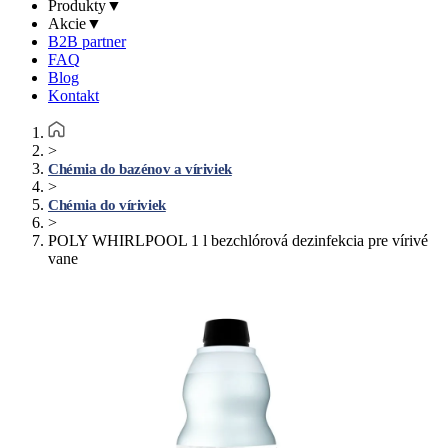
Produkty
▼
Akcie
▼
B2B partner
FAQ
Blog
Kontakt
>
Chémia do bazénov a víriviek
>
Chémia do víriviek
>
POLY WHIRLPOOL 1 l bezchlórová dezinfekcia pre vírivé
vane