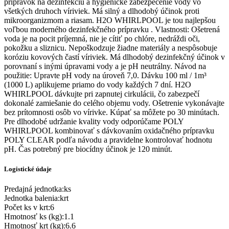
prípravok na dezinfekciu a hygienické zabezpečenie vody vo
všetkých druhoch víriviek. Má silný a dlhodobý účinok proti
mikroorganizmom a riasam. H2O WHIRLPOOL je tou najlepšou
voľbou moderného dezinfekčného prípravku . Vlastnosti: Ošetrená
voda je na pocit príjemná, nie je cítiť po chlóre, nedráždi oči,
pokožku a sliznicu. Nepoškodzuje žiadne materiály a nespôsobuje
koróziu kovových častí víriviek. Má dlhodobý dezinfekčný účinok v
porovnaní s inými úpravami vody a je pH neutrálny. Návod na
použitie: Upravte pH vody na úroveň 7,0. Dávku 100 ml / 1m³
(1000 L) aplikujeme priamo do vody každých 7 dní. H2O
WHIRLPOOL dávkujte pri zapnutej cirkulácii, čo zabezpečí
dokonalé zamiešanie do celého objemu vody. Ošetrenie vykonávajte
bez prítomnosti osôb vo vírivke. Kúpať sa môžete po 30 minútach.
Pre dlhodobé udržanie kvality vody odporúčame POLY
WHIRLPOOL kombinovať s dávkovaním oxidačného prípravku
POLY CLEAR podľa návodu a pravidelne kontrolovať hodnotu
pH. Čas potrebný pre biocídny účinok je 120 minút.
Logistické údaje
Predajná jednotka
:
ks
Jednotka balenia
:
krt
Počet ks v krt
:
6
Hmotnosť ks (kg)
:
1.1
Hmotnosť krt (kg)
:
6.6