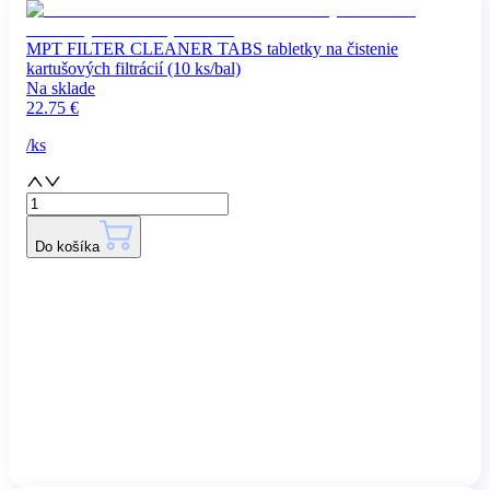
MPT FILTER CLEANER TABS tabletky na čistenie
kartušových filtrácií (10 ks/bal)
Na sklade
22.75
€
/
ks
Do košíka