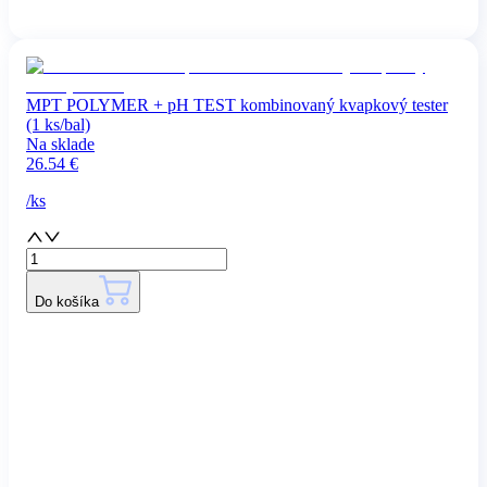
MPT POLYMER + pH TEST kombinovaný kvapkový tester
(1 ks/bal)
Na sklade
26.54
€
/
ks
Do košíka