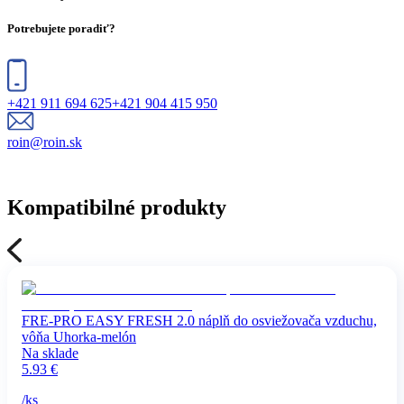
Potrebujete poradiť?
+421 911 694 625
+421 904 415 950
roin@roin.sk
Kompatibilné produkty
FRE-PRO EASY FRESH 2.0 náplň do osviežovača vzduchu,
vôňa Uhorka-melón
Na sklade
5.93
€
/
ks