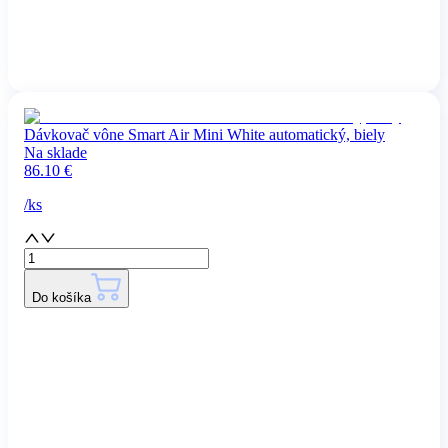
Dávkovač vône Smart Air Mini White automatický, biely
Na sklade
86.10
€
/
ks
Do košíka