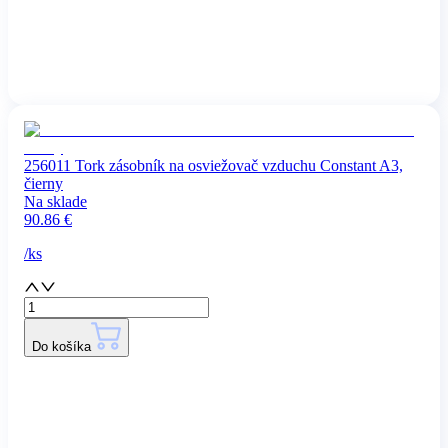
256011 Tork zásobník na osviežovač vzduchu Constant A3,
čierny
Na sklade
90.86
€
/
ks
Do košíka