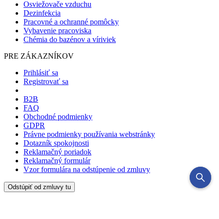
Osviežovače vzduchu
Dezinfekcia
Pracovné a ochranné pomôcky
Vybavenie pracoviska
Chémia do bazénov a víriviek
PRE ZÁKAZNÍKOV
Prihlásiť sa
Registrovať sa
B2B
FAQ
Obchodné podmienky
GDPR
Právne podmienky používania webstránky
Dotazník spokojnosti
Reklamačný poriadok
Reklamačný formulár
Vzor formulára na odstúpenie od zmluvy
Odstúpiť od zmluvy tu