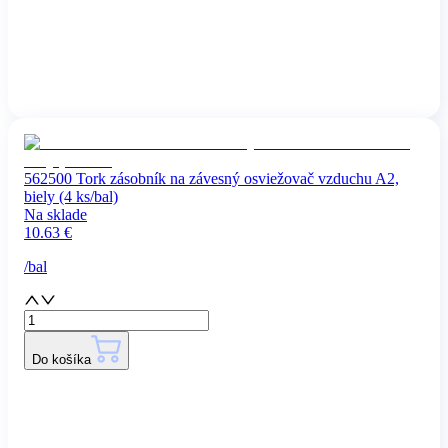
562500 Tork zásobník na závesný osviežovač vzduchu A2,
biely (4 ks/bal)
Na sklade
10.63
€
/
bal
Do košíka