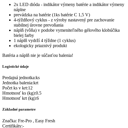
2x LED dióda - indikátor výmeny batérie a indikátor výmeny
náplne
prevádzka na batérie (1ks batérie C 1,5 V)
4-týždňový cyklus - z výroby nastavený pre zachovanie
stabilnej úrovne prevoňania
náplň (vôňa) v podobe vymeniteľného gélového klobúčika
bielej farby
1 náplň vydrží 4 týždne (1 cyklus)
ekologicky priaznivý produkt
Batéria a náplň nie je súčasťou balenia!
Logistické údaje
Predajná jednotka
:
ks
Jednotka balenia
:
krt
Počet ks v krt
:
12
Hmotnosť ks (kg)
:
0.5
Hmotnosť krt (kg)
:
6
Základné parametre
Značka:
Fre-Pro , Easy Fresh
Certifikáty
:
-