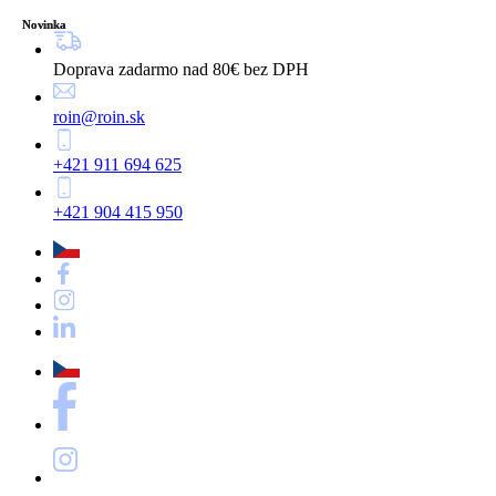
Novinka
Novinka
Doprava zadarmo nad 80€ bez DPH
roin@roin.sk
+421 911 694 625
+421 904 415 950