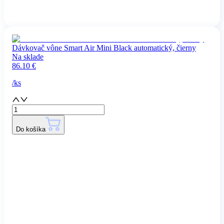
Dávkovač vône Smart Air Mini Black automatický, čierny
Na sklade
86.10
€
/
ks
Do košíka