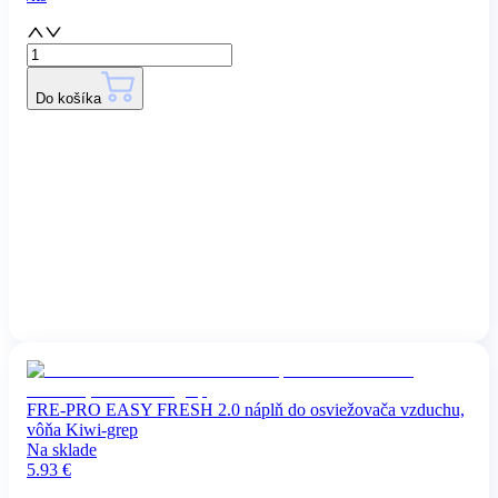
Do košíka
FRE-PRO EASY FRESH 2.0 náplň do osviežovača vzduchu,
vôňa Kiwi-grep
Na sklade
5.93
€