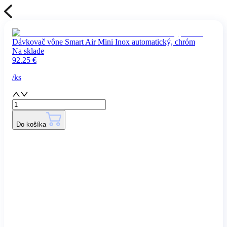
Dávkovač vône Smart Air Mini Inox automatický, chróm
Na sklade
92.25
€
/
ks
Do košíka