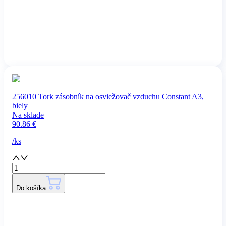
256010 Tork zásobník na osviežovač vzduchu Constant A3,
biely
Na sklade
90.86
€
/
ks
Do košíka