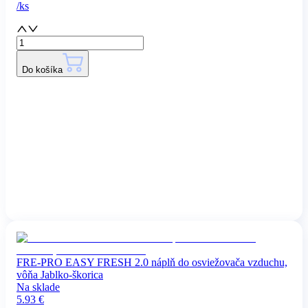
/
ks
Do košíka
FRE-PRO EASY FRESH 2.0 náplň do osviežovača vzduchu,
vôňa Jablko-škorica
Na sklade
5.93
€