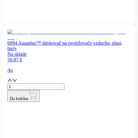
6994 Aquarius™ dávkovač na osviežovače vzduchu, plast,
biely
Na sklade
50.87
€
/
ks
Do košíka