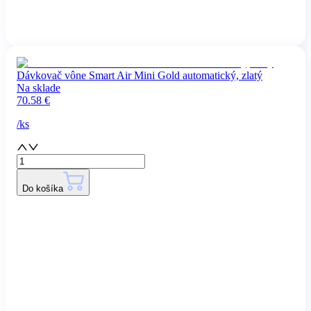
Dávkovač vône Smart Air Mini Gold automatický, zlatý
Na sklade
70.58
€
/
ks
Do košíka