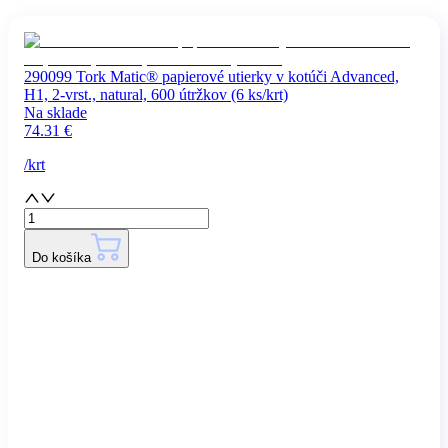
290099 Tork Matic® papierové utierky v kotúči Advanced,
H1, 2-vrst., natural, 600 útržkov (6 ks/krt)
Na sklade
74.31
€
/
krt
Do košíka