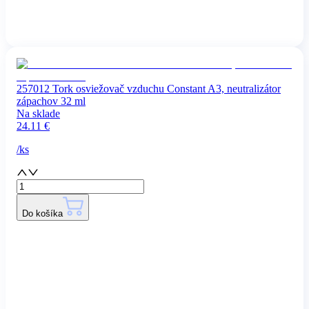
257012 Tork osviežovač vzduchu Constant A3, neutralizátor
zápachov 32 ml
Na sklade
24.11
€
/
ks
Do košíka