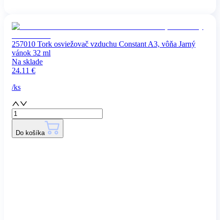
257010 Tork osviežovač vzduchu Constant A3, vôňa Jarný
vánok 32 ml
Na sklade
24.11
€
/
ks
Do košíka