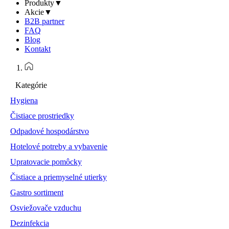
Produkty
▼
Akcie
▼
B2B partner
FAQ
Blog
Kontakt
Kategórie
Hygiena
Čistiace prostriedky
Odpadové hospodárstvo
Hotelové potreby a vybavenie
Upratovacie pomôcky
Čistiace a priemyselné utierky
Gastro sortiment
Osviežovače vzduchu
Dezinfekcia