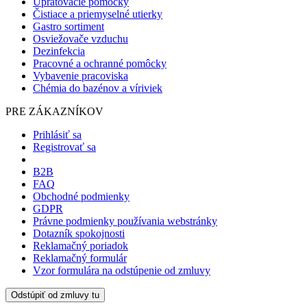
Upratovacie pomôcky
Čistiace a priemyselné utierky
Gastro sortiment
Osviežovače vzduchu
Dezinfekcia
Pracovné a ochranné pomôcky
Vybavenie pracoviska
Chémia do bazénov a víriviek
PRE ZÁKAZNÍKOV
Prihlásiť sa
Registrovať sa
B2B
FAQ
Obchodné podmienky
GDPR
Právne podmienky používania webstránky
Dotazník spokojnosti
Reklamačný poriadok
Reklamačný formulár
Vzor formulára na odstúpenie od zmluvy
Odstúpiť od zmluvy tu