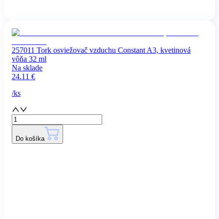
257011 Tork osviežovač vzduchu Constant A3, kvetinová
vôňa 32 ml
Na sklade
24.11
€
/
ks
Do košíka