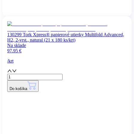
130299 Tork Xpress® papierové utierky Multifold Advanced,
H2, 2-vrst., natural (21 x 180 ks/krt)
Na sklade
97.95
€
/
krt
Do košíka