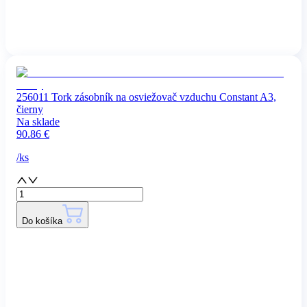
256011 Tork zásobník na osviežovač vzduchu Constant A3,
čierny
Na sklade
90.86
€
/
ks
Do košíka