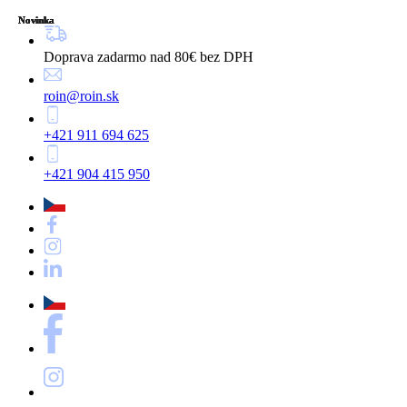
Novinka
Novinka
Novinka
Novinka
Novinka
Novinka
Novinka
Doprava zadarmo nad 80€ bez DPH
roin@roin.sk
+421 911 694 625
+421 904 415 950