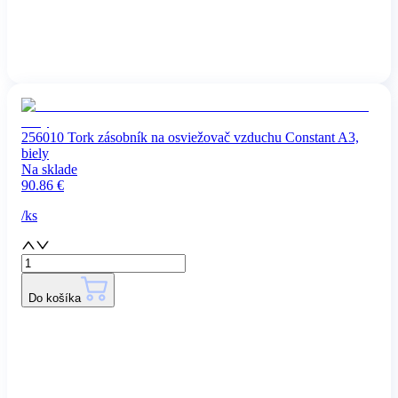
256010 Tork zásobník na osviežovač vzduchu Constant A3,
biely
Na sklade
90.86
€
/
ks
Do košíka