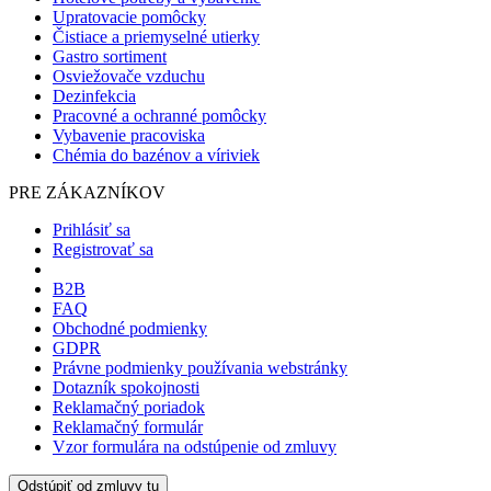
Upratovacie pomôcky
Čistiace a priemyselné utierky
Gastro sortiment
Osviežovače vzduchu
Dezinfekcia
Pracovné a ochranné pomôcky
Vybavenie pracoviska
Chémia do bazénov a víriviek
PRE ZÁKAZNÍKOV
Prihlásiť sa
Registrovať sa
B2B
FAQ
Obchodné podmienky
GDPR
Právne podmienky používania webstránky
Dotazník spokojnosti
Reklamačný poriadok
Reklamačný formulár
Vzor formulára na odstúpenie od zmluvy
Odstúpiť od zmluvy tu