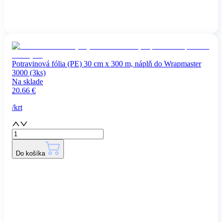
Potravinová fólia (PE) 30 cm x 300 m, náplň do Wrapmaster
3000 (3ks)
Na sklade
20.66
€
/
krt
Do košíka