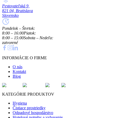
Pestovateľská 9,
821 04, Bratislava
Slovensko
Pondelok – Štvrtok:
8:00 – 16:00
Piatok:
8:00 – 15:00
Sobota – Nedeľa:
zatvorené
INFORMÁCIE O FIRME
O nás
Kontakt
Blog
KATEGÓRIE PRODUKTOV
Hygiena
Čistiace prostriedky
Odpadové hospodárstvo
Hotelové potreby a vybavenie