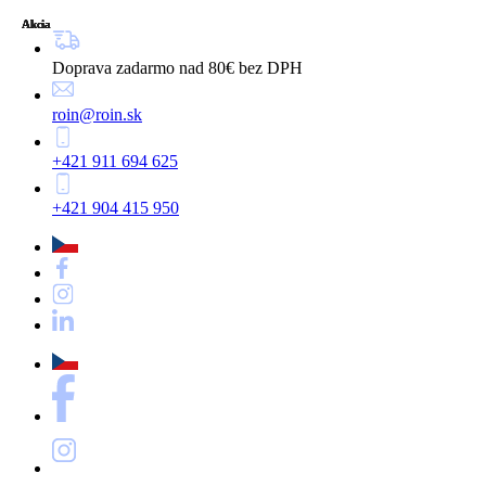
Akcia
Akcia
Akcia
Akcia
Akcia
Akcia
Doprava zadarmo nad 80€ bez DPH
roin@roin.sk
+421 911 694 625
+421 904 415 950