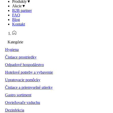
Produkty
▼
Akcie
▼
B2B partner
FAQ
Blog
Kontakt
Kategórie
Hygiena
Čistiace prostriedky
Odpadové hospodárstvo
Hotelové potreby a vybavenie
Upratovacie pomôcky
Čistiace a priemyselné utierky
Gastro sortiment
Osviežovače vzduchu
Dezinfekcia