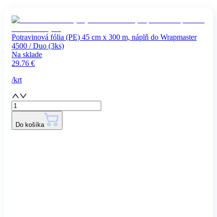
Potravinová fólia (PE) 45 cm x 300 m, náplň do Wrapmaster
4500 / Duo (3ks)
Na sklade
29.76
€
/
krt
Do košíka