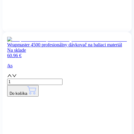
Wrapmaster 4500 profesionálny dávkovač na baliaci materiál
Na sklade
60.96
€
/
ks
Do košíka