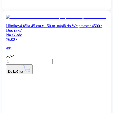
Hliníková fólia 45 cm x 150 m, náplň do Wrapmaster 4500 /
Duo (3ks)
Na sklade
76.02
€
/
krt
Do košíka