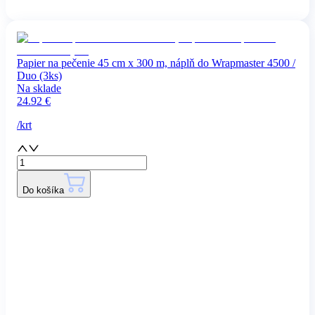
Papier na pečenie 45 cm x 300 m, náplň do Wrapmaster 4500 /
Duo (3ks)
Na sklade
24.92
€
/
krt
Do košíka