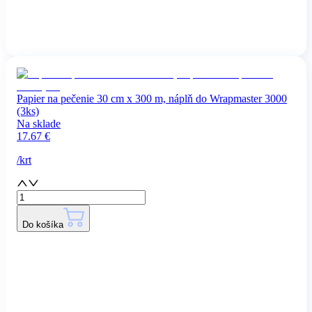
Papier na pečenie 30 cm x 300 m, náplň do Wrapmaster 3000
(3ks)
Na sklade
17.67
€
/
krt
Do košíka