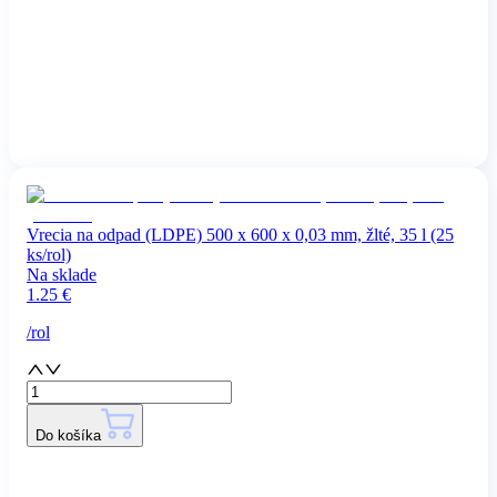
Vrecia na odpad (LDPE) 500 x 600 x 0,03 mm, žlté, 35 l (25
ks/rol)
Na sklade
1.25
€
/
rol
Do košíka