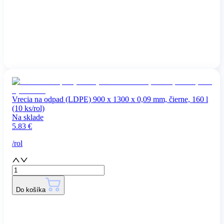
Vrecia na odpad (LDPE) 900 x 1300 x 0,09 mm, čierne, 160 l
(10 ks/rol)
Na sklade
5.83
€
/
rol
Do košíka