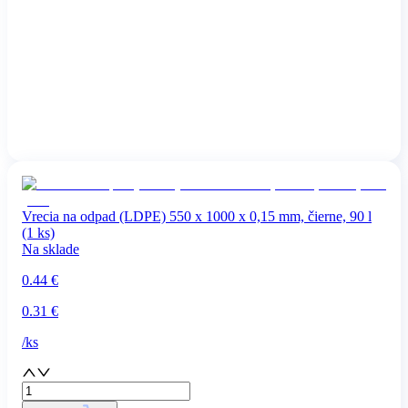
Vrecia na odpad (LDPE) 550 x 1000 x 0,15 mm, čierne, 90 l
(1 ks)
Na sklade
0.44
€
0.31
€
/
ks