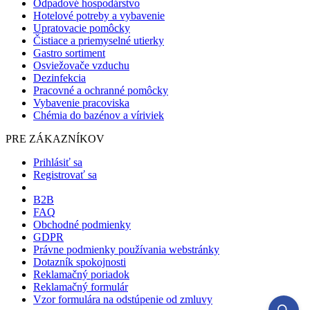
Odpadové hospodárstvo
Hotelové potreby a vybavenie
Upratovacie pomôcky
Čistiace a priemyselné utierky
Gastro sortiment
Osviežovače vzduchu
Dezinfekcia
Pracovné a ochranné pomôcky
Vybavenie pracoviska
Chémia do bazénov a víriviek
PRE ZÁKAZNÍKOV
Prihlásiť sa
Registrovať sa
B2B
FAQ
Obchodné podmienky
GDPR
Právne podmienky používania webstránky
Dotazník spokojnosti
Reklamačný poriadok
Reklamačný formulár
Vzor formulára na odstúpenie od zmluvy