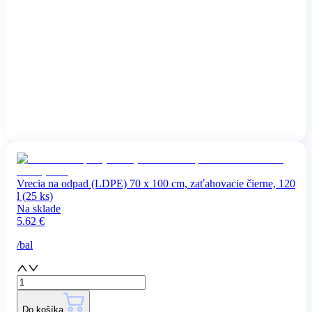
Vrecia na odpad (LDPE) 70 x 100 cm, zaťahovacie čierne, 120
l (25 ks)
Na sklade
5.62
€
/
bal
Do košíka