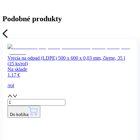
Podobné produkty
Vrecia na odpad (LDPE) 500 x 600 x 0,03 mm, čierne, 35 l
(25 ks/rol)
Na sklade
1.17
€
/
rol
Do košíka