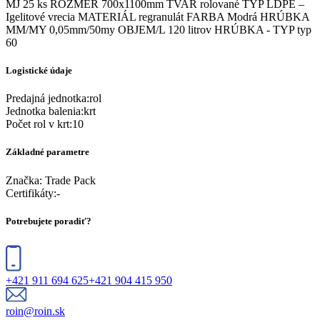
MJ 25 ks ROZMER 700x1100mm TVAR rolované TYP LDPE –
Igelitové vrecia MATERIÁL regranulát FARBA Modrá HRÚBKA
MM/MY 0,05mm/50my OBJEM/L 120 litrov HRÚBKA - TYP typ
60
Logistické údaje
Predajná jednotka
:
rol
Jednotka balenia
:
krt
Počet rol v krt
:
10
Základné parametre
Značka:
Trade Pack
Certifikáty
:
-
Potrebujete poradiť?
+421 911 694 625
+421 904 415 950
roin@roin.sk