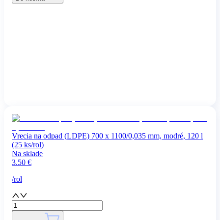
Vrecia na odpad (LDPE) 700 x 1100/0,035 mm, modré, 120 l
(25 ks/rol)
Na sklade
3.50
€
/
rol