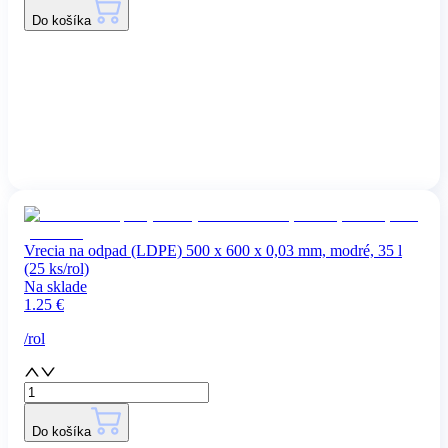
Do košíka
Vrecia na odpad (LDPE) 500 x 600 x 0,03 mm, modré, 35 l
(25 ks/rol)
Na sklade
1.25
€
/
rol
Do košíka