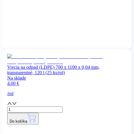
Vrecia na odpad (LDPE) 700 x 1100 x 0,04 mm,
transparentné, 120 l (25 ks/rol)
Na sklade
4.00
€
/
rol
Do košíka