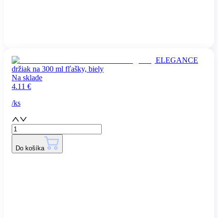
ELEGANCE
držiak na 300 ml fľašky, biely
Na sklade
4.11
€
/
ks
Do košíka