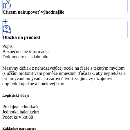
Chcem nakupovať výhodnejšie
Otázka na produkt
Popis
Bezpečnostné informácie
Dokumenty na stiahnutie
​​Masívny držiak z nehrdzavejúcej ocele na fľaše s tekutým mydlom
(s užším hrdlom) vám pomôže umiestniť fľašu tak, aby neprekážala
pri umývaní umývadla, a zároveň tvorí zaujímavý dizajnový
doplnok kúpeľne a hotelovej izby.
Logistické údaje
Predajná jednotka
:
ks
Jednotka balenia
:
krt
Počet ks v krt
:
68
Základné parametre