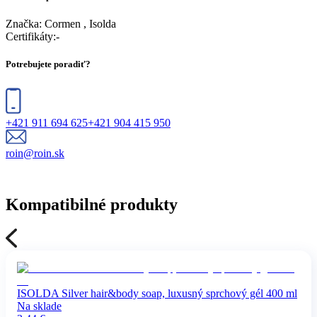
Značka:
Cormen , Isolda
Certifikáty
:
-
Potrebujete poradiť?
+421 911 694 625
+421 904 415 950
roin@roin.sk
Kompatibilné produkty
ISOLDA Silver hair&body soap, luxusný sprchový gél 400 ml
Na sklade