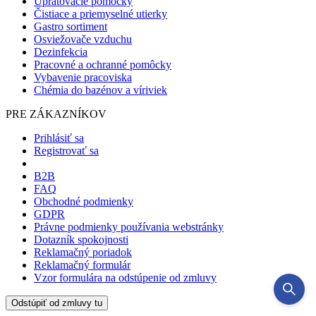
Upratovacie pomôcky
Čistiace a priemyselné utierky
Gastro sortiment
Osviežovače vzduchu
Dezinfekcia
Pracovné a ochranné pomôcky
Vybavenie pracoviska
Chémia do bazénov a víriviek
PRE ZÁKAZNÍKOV
Prihlásiť sa
Registrovať sa
B2B
FAQ
Obchodné podmienky
GDPR
Právne podmienky používania webstránky
Dotazník spokojnosti
Reklamačný poriadok
Reklamačný formulár
Vzor formulára na odstúpenie od zmluvy
Odstúpiť od zmluvy tu