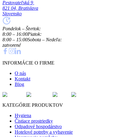
Pestovateľská 9,
821 04, Bratislava
Slovensko
Pondelok – Štvrtok:
8:00 – 16:00
Piatok:
8:00 – 15:00
Sobota – Nedeľa:
zatvorené
INFORMÁCIE O FIRME
O nás
Kontakt
Blog
KATEGÓRIE PRODUKTOV
Hygiena
Čistiace prostriedky
Odpadové hospodárstvo
Hotelové potreby a vybavenie