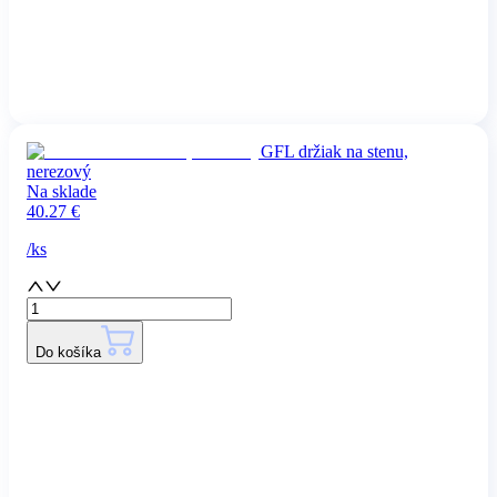
GFL držiak na stenu,
nerezový
Na sklade
40.27
€
/
ks
Do košíka