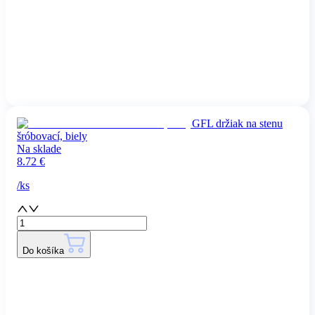
GFL držiak na stenu
šróbovací, biely
Na sklade
8.72
€
/
ks
Do košíka