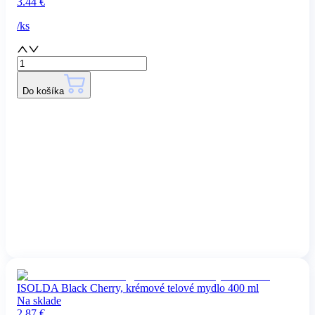
3.44
€
/
ks
Do košíka
ISOLDA Black Cherry, krémové telové mydlo 400 ml
Na sklade
2.87
€