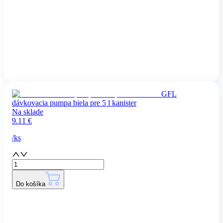
GFL
dávkovacia pumpa biela pre 5 l kanister
Na sklade
9.11
€
/
ks
Do košíka