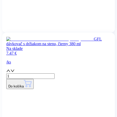
GFL
dávkovač s držiakom na stenu, čierny 380 ml
Na sklade
7.47
€
/
ks
Do košíka