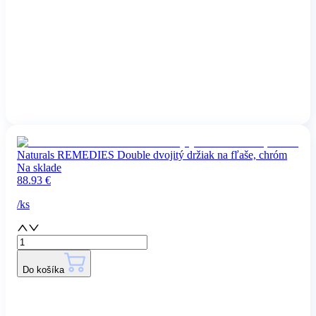
Naturals REMEDIES Double dvojitý držiak na fľaše, chróm
Na sklade
88.93
€
/
ks
Do košíka