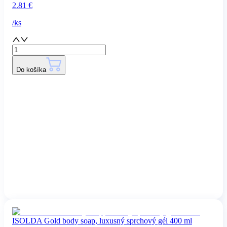
2.81
€
/
ks
Do košíka
ISOLDA Gold body soap, luxusný sprchový gél 400 ml