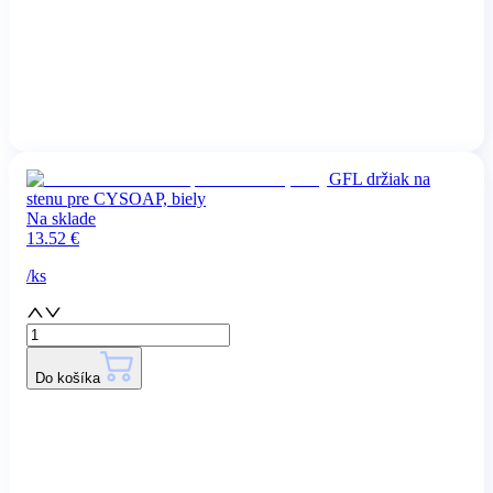
GFL držiak na
stenu pre CYSOAP, biely
Na sklade
13.52
€
/
ks
Do košíka