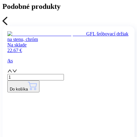
Podobné produkty
GFL šróbovací držiak
na stenu, chróm
Na sklade
22.67
€
/
ks
Do košíka